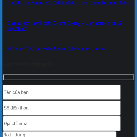
Chủ đầu tư Bcons và hành trình tạo dựng niềm tin qua 13 dự án
Chính sách thanh toán Bcons Solary – Linh hoạt chỉ từ 12
triệu/tháng
Mô hình TOD và lý do Bcons Solary hưởng lợi lớn
Liên hệ với chúng tôi