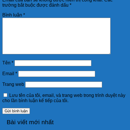
trường bắt buộc được đánh dấu
*
Bình luận
*
Tên
*
Email
*
Trang web
Lưu tên của tôi, email, và trang web trong trình duyệt này
cho lần bình luận kế tiếp của tôi.
Bài viết mới nhất