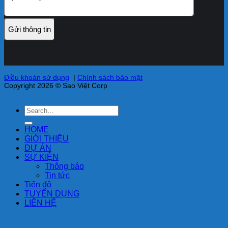
Điều khoản sử dụng
|
Chính sách bảo mật
Copyright 2026 © Sao Việt Corp
HOME
GIỚI THIỆU
DỰ ÁN
SỰ KIỆN
Thông báo
Tin tức
Tiến độ
TUYỂN DỤNG
LIÊN HỆ