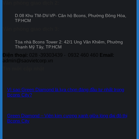
án
và
Văn phòng giao dịch 2:
Đợt
Bcon
cam
12
Cente
kết
D.08 Khu TM-DV-VP- Căn hộ Bcons, Phường Đông Hòa,
City
của
TP.HCM
–
Tập
Đợt
đoàn
Văn phòng giao dịch 3:
11
Bcons
Tòa nhà Bcons Tower 2: 42/1 Ung Văn Khiêm, Phường
Thạnh Mỹ Tây, TP.HCM
Điện thoại:
028 -39303439 - 0932 460 460
Email:
admin@saovietcorp.vn
Tin mới cập nhật
Vì sao Green Diamond là lựa chọn đáng đầu tư nhất trong
Bcons City?
Green Diamond – Viên kim cương xanh giữa lòng đại đô thị
Bcons City