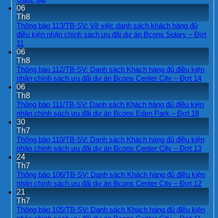
có
06
bình
Th8
luận
Thông báo 113/TB-SV: Về việc danh sách khách hàng đủ
ở
điều kiện nhận chính sách ưu đãi dự án Bcons Solary – Đợt
Bcons
Không
11
Center
có
06
City
bình
Th8
hưởng
luận
Thông báo 112/TB-SV: Danh sách Khách hàng đủ điều kiện
lợi
ở
Khôn
nhận chính sách ưu đãi dự án Bcons Center City – Đợt 14
từ
Thông
có
06
hạ
báo
bình
Th8
tầng
113/TB-
luận
Thông báo 111/TB-SV: Danh sách Khách hàng đủ điều kiện
khu
SV:
ở
Khôn
nhận chính sách ưu đãi dự án Bcons Eden Park – Đợt 18
TOD
Về
Thôn
có
30
Đại
việc
báo
bình
Th7
học
danh
112/
luận
Quốc
Thông báo 110/TB-SV: Danh sách Khách hàng đủ điều kiện
sách
SV:
ở
gia
Khôn
nhận chính sách ưu đãi dự án Bcons Center City – Đợt 13
khách
Danh
Thông
có
24
hàng
sách
báo
bình
Th7
đủ
Khác
111/T
luận
Thông báo 106/TB-SV: Danh sách Khách hàng đủ điều kiện
điều
hàng
SV:
ở
kiện
Khôn
nhận chính sách ưu đãi dự án Bcons Center City – Đợt 12
đủ
Danh
Thôn
nhận
có
21
điều
sách
báo
chính
bình
Th7
kiện
Khác
110/
sách
luận
Thông báo 105/TB-SV: Danh sách Khách hàng đủ điều kiện
nhận
hàng
SV:
ở
ưu
chính
Khôn