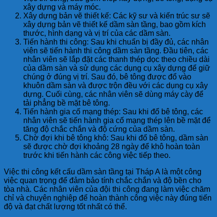
xây dựng và máy móc.
Xây dựng bản vẽ thiết kế: Các kỹ sư và kiến trúc sư sẽ
xây dựng bản vẽ thiết kế dầm sàn tầng, bao gồm kích
thước, hình dạng và vị trí của các dầm sàn.
Tiến hành thi công: Sau khi chuẩn bị đầy đủ, các nhân
viên sẽ tiến hành thi công dầm sàn tầng. Đầu tiên, các
nhân viên sẽ lắp đặt các thanh thép dọc theo chiều dài
của dầm sàn và sử dụng các dụng cụ xây dựng để giữ
chúng ở đúng vị trí. Sau đó, bê tông được đổ vào
khuôn dầm sàn và được trộn đều với các dụng cụ xây
dựng. Cuối cùng, các nhân viên sẽ dùng máy cày để
tải phẳng bề mặt bê tông.
Tiến hành gia cố mạng thép: Sau khi đổ bê tông, các
nhân viên sẽ tiến hành gia cố mạng thép lên bề mặt để
tăng độ chắc chắn và độ cứng của dầm sàn.
Chờ đợi khi bê tông khô: Sau khi đổ bê tông, dầm sàn
sẽ được chờ đợi khoảng 28 ngày để khô hoàn toàn
trước khi tiến hành các công việc tiếp theo.
Việc thi công kết cấu dầm sàn tầng tại Tháp A là một công
việc quan trọng để đảm bảo tính chắc chắn và độ bền cho
tòa nhà. Các nhân viên của đội thi công đang làm việc chăm
chỉ và chuyên nghiệp để hoàn thành công việc này đúng tiến
độ và đạt chất lượng tốt nhất có thể.