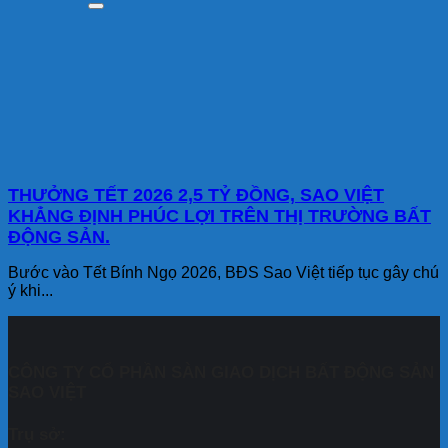
THƯỞNG TẾT 2026 2,5 TỶ ĐỒNG, SAO VIỆT
KHẲNG ĐỊNH PHÚC LỢI TRÊN THỊ TRƯỜNG BẤT
ĐỘNG SẢN.
Bước vào Tết Bính Ngọ 2026, BĐS Sao Việt tiếp tục gây chú
ý khi...
CÔNG TY CỔ PHẦN SÀN GIAO DỊCH BẤT ĐỘNG SẢN
SAO VIỆT
Trụ sở: