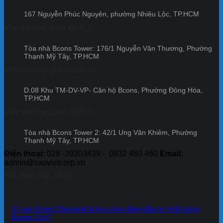
167 Nguyễn Phúc Nguyên, phường Nhiêu Lộc, TP.HCM
Văn phòng giao dịch 1:
Tòa nhà Bcons Tower: 176/1 Nguyễn Văn Thương, Phường
Thạnh Mỹ Tây, TP.HCM
Văn phòng giao dịch 2:
D.08 Khu TM-DV-VP- Căn hộ Bcons, Phường Đông Hòa,
TP.HCM
Văn phòng giao dịch 3:
Tòa nhà Bcons Tower 2: 42/1 Ung Văn Khiêm, Phường
Thạnh Mỹ Tây, TP.HCM
Điện thoại:
028 -39303439 - 0932 460 460
Email:
admin@saovietcorp.vn
Tin mới cập nhật
Vì sao Green Diamond là lựa chọn đáng đầu tư nhất trong
Bcons City?