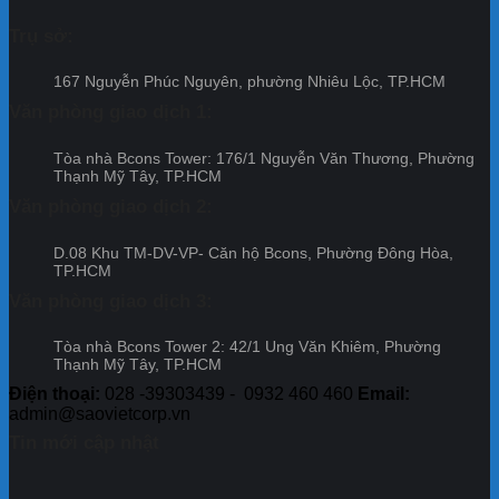
nhận
hàng
50
Park
dự
chính
đủ
sổ
–
Trụ sở:
án
sách
điều
hồng
Đợt
Bcon
ưu
kiện
đầu
18
Cent
đãi
167 Nguyễn Phúc Nguyên, phường Nhiêu Lộc, TP.HCM
nhận
tiên
City
dự
chính
–
Văn phòng giao dịch 1:
–
án
sách
Khẳng
Đợt
Bcon
ưu
định
13
Cent
Tòa nhà Bcons Tower: 176/1 Nguyễn Văn Thương, Phường
đãi
uy
City
Thạnh Mỹ Tây, TP.HCM
dự
tín
–
án
và
Văn phòng giao dịch 2:
Đợt
Bcon
cam
12
Cente
kết
D.08 Khu TM-DV-VP- Căn hộ Bcons, Phường Đông Hòa,
City
của
TP.HCM
–
Tập
Đợt
đoàn
Văn phòng giao dịch 3:
11
Bcons
Tòa nhà Bcons Tower 2: 42/1 Ung Văn Khiêm, Phường
Thạnh Mỹ Tây, TP.HCM
Điện thoại:
028 -39303439 - 0932 460 460
Email:
admin@saovietcorp.vn
Tin mới cập nhật