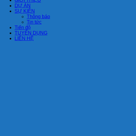
GIỚI THIỆU
DỰ ÁN
SỰ KIỆN
Thông báo
Tin tức
Tiến độ
TUYỂN DỤNG
LIÊN HỆ