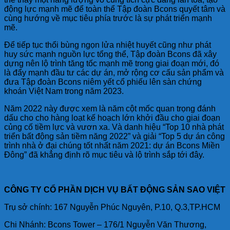
động lực mạnh mẽ để toàn thể Tập đoàn Bcons quyết tâm và
cùng hướng về mục tiêu phía trước là sự phát triển mạnh
mẽ.
Để tiếp tục thổi bùng ngọn lửa nhiệt huyết cũng như phát
huy sức mạnh nguồn lực tổng thể, Tập đoàn Bcons đã xây
dựng nên lộ trình tăng tốc mạnh mẽ trong giai đoạn mới, đó
là đẩy mạnh đầu tư các dự án, mở rộng cơ cấu sản phẩm và
đưa Tập đoàn Bcons niêm yết cổ phiếu lên sàn chứng
khoán Việt Nam trong năm 2023.
Năm 2022 này được xem là năm cột mốc quan trọng đánh
dấu cho cho hàng loạt kế hoạch lớn khởi đầu cho giai đoạn
củng cố tiềm lực và vươn xa. Và danh hiệu “Top 10 nhà phát
triển bất động sản tiềm năng 2022” và giải “Top 5 dự án công
trình nhà ở đại chúng tốt nhất năm 2021: dự án Bcons Miền
Đông” đã khẳng định rõ mục tiêu và lộ trình sắp tới đây.
CÔNG TY CỔ PHẦN DỊCH VỤ BẤT ĐỘNG SẢN SAO VIỆT
Trụ sở chính: 167 Nguyễn Phúc Nguyên, P.10, Q.3,TP.HCM
Chi Nhánh: Bcons Tower – 176/1 Nguyễn Văn Thương,