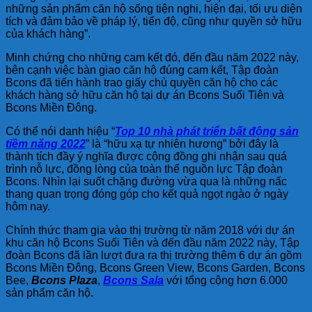
những sản phẩm căn hộ sống tiện nghi, hiện đại, tối ưu diện
tích và đảm bảo về pháp lý, tiến độ, cũng như quyền sở hữu
của khách hàng”.
Minh chứng cho những cam kết đó, đến đầu năm 2022 này,
bên cạnh việc bàn giao căn hộ đúng cam kết, Tập đoàn
Bcons đã tiến hành trao giấy chủ quyền căn hộ cho các
khách hàng sở hữu căn hộ tại dự án Bcons Suối Tiên và
Bcons Miền Đông.
Có thể nói danh hiệu “
Top 10 nhà phát triển bất động sản
tiềm năng 2022
” là “hữu xạ tự nhiên hương” bởi đây là
thành tích đầy ý nghĩa được cộng đồng ghi nhận sau quá
trình nỗ lực, đồng lòng của toàn thể nguồn lực Tập đoàn
Bcons. Nhìn lại suốt chặng đường vừa qua là những nấc
thang quan trọng đóng góp cho kết quả ngọt ngào ở ngày
hôm nay.
Chính thức tham gia vào thị trường từ năm 2018 với dự án
khu căn hộ Bcons Suối Tiên và đến đầu năm 2022 này, Tập
đoàn Bcons đã lần lượt đưa ra thị trường thêm 6 dự án gồm
Bcons Miền Đông, Bcons Green View, Bcons Garden, Bcons
Bee,
Bcons Plaza
,
Bcons Sala
với tổng cộng hơn 6.000
sản phẩm căn hộ.