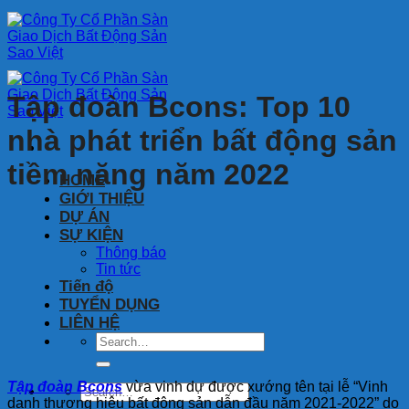
Bỏ
qua
nội
dung
Tập đoàn Bcons: Top 10
nhà phát triển bất động sản
tiềm năng năm 2022
HOME
GIỚI THIỆU
DỰ ÁN
SỰ KIỆN
Thông báo
Tin tức
Tiến độ
TUYỂN DỤNG
LIÊN HỆ
Tập đoàn Bcons
vừa vinh dự được xướng tên tại lễ “Vinh
danh thương hiệu bất động sản dẫn đầu năm 2021-2022” do