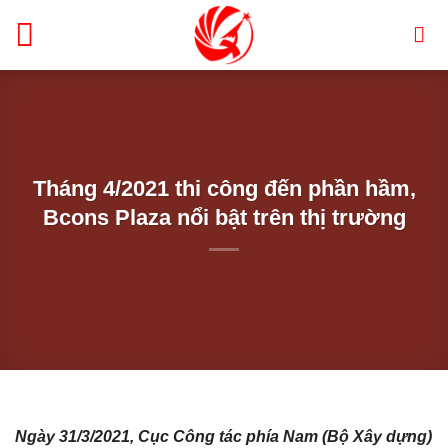
Bỏ
qua
nội
dung
Tháng 4/2021 thi công đến phần hầm,
Bcons Plaza nổi bật trên thị trường
Ngày 31/3/2021, Cục Công tác phía Nam (Bộ Xây dựng)