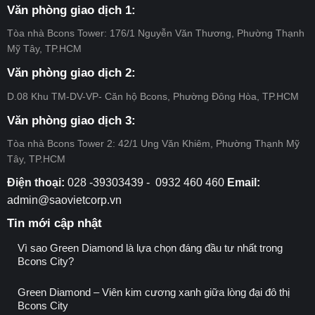
13
ưu
Center
uy
Văn phòng giao dịch 1:
đãi
City
tín
dự
–
và
Tòa nhà Bcons Tower: 176/1 Nguyễn Văn Thương, Phường Thạnh
án
Đợt
cam
Mỹ Tây, TP.HCM
Bcons
12
kết
Center
của
Văn phòng giao dịch 2:
City
Tập
–
D.08 Khu TM-DV-VP- Căn hộ Bcons, Phường Đông Hòa, TP.HCM
đoàn
Đợt
Bcons
11
Văn phòng giao dịch 3:
Tòa nhà Bcons Tower 2: 42/1 Ung Văn Khiêm, Phường Thạnh Mỹ
Tây, TP.HCM
Điện thoại:
028 -39303439 - 0932 460 460
Email:
admin@saovietcorp.vn
Tin mới cập nhật
Vì sao Green Diamond là lựa chọn đáng đầu tư nhất trong
Bcons City?
Green Diamond – Viên kim cương xanh giữa lòng đại đô thị
Bcons City