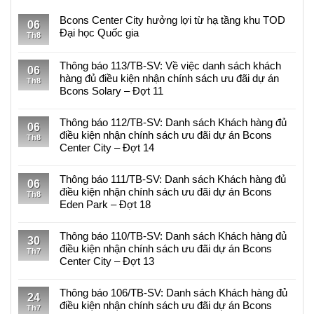
Bcons Center City hưởng lợi từ hạ tầng khu TOD
06
Đại học Quốc gia
Th8
Không
có
Thông báo 113/TB-SV: Về việc danh sách khách
06
bình
hàng đủ điều kiện nhận chính sách ưu đãi dự án
Th8
luận
Bcons Solary – Đợt 11
ở
Không
Bcons
có
Thông báo 112/TB-SV: Danh sách Khách hàng đủ
Center
06
bình
điều kiện nhận chính sách ưu đãi dự án Bcons
City
Th8
luận
Center City – Đợt 14
hưởng
ở
lợi
Không
Thông
từ
có
Thông báo 111/TB-SV: Danh sách Khách hàng đủ
báo
06
hạ
bình
điều kiện nhận chính sách ưu đãi dự án Bcons
113/TB-
Th8
tầng
luận
Eden Park – Đợt 18
SV:
khu
ở
Về
Không
TOD
Thông
việc
có
Thông báo 110/TB-SV: Danh sách Khách hàng đủ
Đại
báo
30
danh
bình
điều kiện nhận chính sách ưu đãi dự án Bcons
học
112/TB-
Th7
sách
luận
Center City – Đợt 13
Quốc
SV:
khách
ở
gia
Danh
Không
hàng
Thông
sách
có
Thông báo 106/TB-SV: Danh sách Khách hàng đủ
đủ
báo
24
Khách
bình
điều kiện nhận chính sách ưu đãi dự án Bcons
điều
111/TB-
Th7