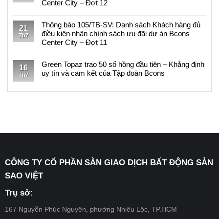
hàng
luận
Center City – Đợt 12
kiện
SV:
đủ
ở
nhận
Danh
Không
điều
Thông
chính
sách
có
Thông báo 105/TB-SV: Danh sách Khách hàng đủ
kiện
báo
21
sách
Khách
bình
điều kiện nhận chính sách ưu đãi dự án Bcons
nhận
110/TB-
Th7
ưu
hàng
luận
Center City – Đợt 11
chính
SV:
đãi
đủ
ở
sách
Danh
Không
dự
điều
Thông
ưu
sách
có
Green Topaz trao 50 sổ hồng đầu tiên – Khẳng định
án
kiện
báo
16
đãi
Khách
bình
uy tín và cam kết của Tập đoàn Bcons
Bcons
nhận
106/TB-
Th7
dự
hàng
luận
Solary
chính
SV:
Không
án
đủ
ở
–
sách
Danh
có
Bcons
điều
Thông
Đợt
ưu
sách
bình
Center
kiện
báo
11
đãi
Khách
luận
City
nhận
105/TB-
dự
hàng
ở
–
chính
SV:
án
đủ
Green
Đợt
sách
Danh
Bcons
điều
Topaz
14
ưu
sách
Eden
kiện
trao
đãi
Khách
Park
nhận
50
dự
hàng
CÔNG TY CỔ PHẦN SÀN GIAO DỊCH BẤT ĐỘNG SẢN
–
chính
sổ
án
đủ
Đợt
sách
hồng
SAO VIỆT
Bcons
điều
18
ưu
đầu
Center
kiện
đãi
tiên
Trụ sở:
City
nhận
dự
–
–
chính
án
Khẳng
167 Nguyễn Phúc Nguyên, phường Nhiêu Lộc, TP.HCM
Đợt
sách
Bcons
định