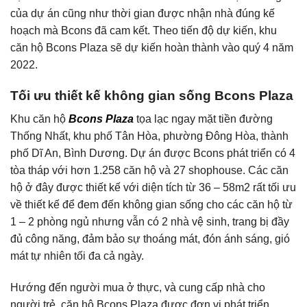
của dự án cũng như thời gian được nhận nhà đúng kế
hoạch mà Bcons đã cam kết. Theo tiến độ dự kiến, khu
căn hộ Bcons Plaza sẽ dự kiến hoàn thành vào quý 4 năm
2022.
Tối ưu thiết kế không gian sống Bcons Plaza
Khu căn hộ
Bcons Plaza
tọa lạc ngay mặt tiền đường
Thống Nhất, khu phố Tân Hòa, phường Đông Hòa, thành
phố Dĩ An, Bình Dương. Dự án được Bcons phát triển có 4
tòa tháp với hơn 1.258 căn hộ và 27 shophouse. Các căn
hộ ở đây được thiết kế với diện tích từ 36 – 58m2 rất tối ưu
về thiết kế để đem đến không gian sống cho các căn hộ từ
1 – 2 phòng ngủ nhưng vẫn có 2 nhà vệ sinh, trang bị đầy
đủ công năng, đảm bảo sự thoáng mát, đón ánh sáng, gió
mát tự nhiên tối đa cả ngày.
Hướng đến người mua ở thực, và cung cấp nhà cho
người trẻ, căn hộ Bcons Plaza được đơn vị phát triển