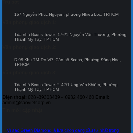
sổ
–
Trụ sở:
án
sách
điều
hồng
Đợt
Bcon
ưu
kiện
đầu
18
Cent
đãi
167 Nguyễn Phúc Nguyên, phường Nhiêu Lộc, TP.HCM
nhận
tiên
City
dự
chính
–
Văn phòng giao dịch 1:
–
án
sách
Khẳng
Đợt
Bcon
ưu
định
13
Cent
Tòa nhà Bcons Tower: 176/1 Nguyễn Văn Thương, Phường
đãi
uy
City
Thạnh Mỹ Tây, TP.HCM
dự
tín
–
án
và
Văn phòng giao dịch 2:
Đợt
Bcon
cam
12
Cente
kết
D.08 Khu TM-DV-VP- Căn hộ Bcons, Phường Đông Hòa,
City
của
TP.HCM
–
Tập
Đợt
đoàn
Văn phòng giao dịch 3:
11
Bcons
Tòa nhà Bcons Tower 2: 42/1 Ung Văn Khiêm, Phường
Thạnh Mỹ Tây, TP.HCM
Điện thoại:
028 -39303439 - 0932 460 460
Email:
admin@saovietcorp.vn
Tin mới cập nhật
Vì sao Green Diamond là lựa chọn đáng đầu tư nhất trong