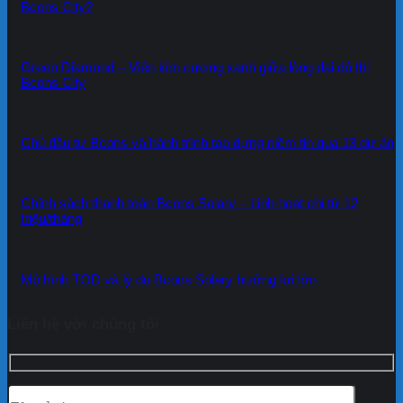
Bcons City?
Green Diamond – Viên kim cương xanh giữa lòng đại đô thị
Bcons City
Chủ đầu tư Bcons và hành trình tạo dựng niềm tin qua 13 dự án
Chính sách thanh toán Bcons Solary – Linh hoạt chỉ từ 12
triệu/tháng
Mô hình TOD và lý do Bcons Solary hưởng lợi lớn
Liên hệ với chúng tôi