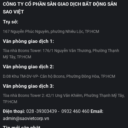
Đợt
07/2026
Bcons
CÔNG TY CỔ PHẦN SÀN GIAO DỊCH BẤT ĐỘNG SẢN
Danh
11
sách
SAO VIỆT
Khách
hàng
Trụ sở:
đủ
điều
167 Nguyễn Phúc Nguyên, phường Nhiêu Lộc, TP.HCM
kiện
Văn phòng giao dịch 1:
nhận
chính
Tòa nhà Bcons Tower: 176/1 Nguyễn Văn Thương, Phường Thạnh
sách
ưu
Mỹ Tây, TP.HCM
đãi
Văn phòng giao dịch 2:
dự
án
D.08 Khu TM-DV-VP- Căn hộ Bcons, Phường Đông Hòa, TP.HCM
Bcons
Center
Văn phòng giao dịch 3:
City
–
Tòa nhà Bcons Tower 2: 42/1 Ung Văn Khiêm, Phường Thạnh Mỹ Tây,
Đợt
TP.HCM
10
Điện thoại:
028 -39303439 - 0932 460 460
Email:
admin@saovietcorp.vn
Tin mới cập nhật