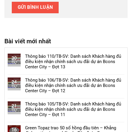
Bài viết mới nhất
Thông báo 110/TB-SV: Danh sách Khách hàng đủ
30
điều kiện nhận chính sách ưu đãi dự án Bcons
Th7
Center City – Đợt 13
Không
có
Thông báo 106/TB-SV: Danh sách Khách hàng đủ
24
bình
điều kiện nhận chính sách ưu đãi dự án Bcons
Th7
luận
Center City – Đợt 12
ở
Không
Thông
có
Thông báo 105/TB-SV: Danh sách Khách hàng đủ
báo
21
bình
điều kiện nhận chính sách ưu đãi dự án Bcons
110/TB-
Th7
luận
Center City – Đợt 11
SV:
ở
Danh
Không
Thông
sách
có
Green Topaz trao 50 sổ hồng đầu tiên – Khẳng
báo
16
Khách
bình