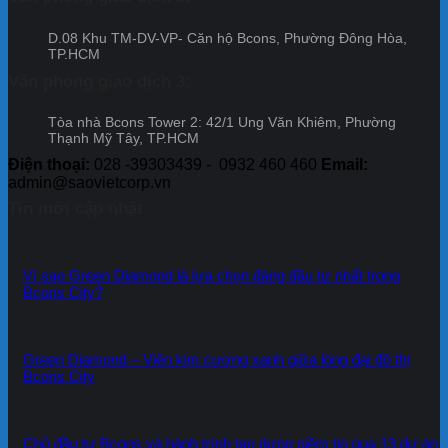
Đợt
Bcon
cam
12
Cente
kết
D.08 Khu TM-DV-VP- Căn hộ Bcons, Phường Đông Hòa,
City
của
TP.HCM
–
Tập
Đợt
đoàn
Văn phòng giao dịch 3:
11
Bcons
Tòa nhà Bcons Tower 2: 42/1 Ung Văn Khiêm, Phường
Thạnh Mỹ Tây, TP.HCM
Điện thoại:
028 -39303439 - 0932 460 460
Email:
admin@saovietcorp.vn
Tin mới cập nhật
Vì sao Green Diamond là lựa chọn đáng đầu tư nhất trong
Bcons City?
Green Diamond – Viên kim cương xanh giữa lòng đại đô thị
Bcons City
Chủ đầu tư Bcons và hành trình tạo dựng niềm tin qua 13 dự án