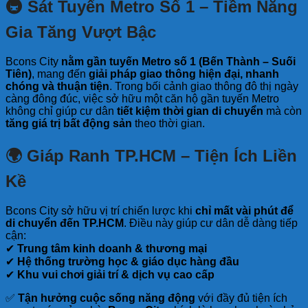
🚇 Sát Tuyến Metro Số 1 – Tiềm Năng
Gia Tăng Vượt Bậc
Bcons City
nằm gần tuyến Metro số 1 (Bến Thành – Suối
Tiên)
, mang đến
giải pháp giao thông hiện đại, nhanh
chóng và thuận tiện
. Trong bối cảnh giao thông đô thị ngày
càng đông đúc, việc sở hữu một căn hộ gần tuyến Metro
không chỉ giúp cư dân
tiết kiệm thời gian di chuyển
mà còn
tăng giá trị bất động sản
theo thời gian.
🌍 Giáp Ranh TP.HCM – Tiện Ích Liền
Kề
Bcons City sở hữu vị trí chiến lược khi
chỉ mất vài phút để
di chuyển đến TP.HCM
. Điều này giúp cư dân dễ dàng tiếp
cận:
✔
Trung tâm kinh doanh & thương mại
✔
Hệ thống trường học & giáo dục hàng đầu
✔
Khu vui chơi giải trí & dịch vụ cao cấp
✅
Tận hưởng cuộc sống năng động
với đầy đủ tiện ích