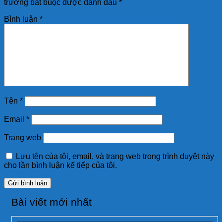
trường bắt buộc được đánh dấu
*
Bình luận
*
Tên
*
Email
*
Trang web
Lưu tên của tôi, email, và trang web trong trình duyệt này
cho lần bình luận kế tiếp của tôi.
Bài viết mới nhất