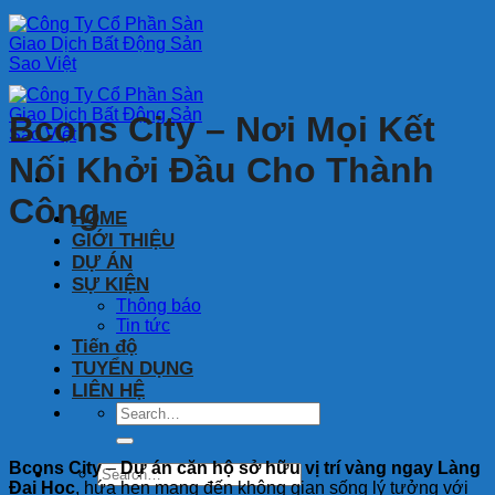
Bỏ
qua
nội
dung
Bcons City – Nơi Mọi Kết
Nối Khởi Đầu Cho Thành
Công
HOME
GIỚI THIỆU
DỰ ÁN
SỰ KIỆN
Thông báo
Tin tức
Tiến độ
TUYỂN DỤNG
LIÊN HỆ
Bcons City
–
Dự án căn hộ sở hữu vị trí vàng ngay Làng
Đại Học
, hứa hẹn mang đến không gian sống lý tưởng với