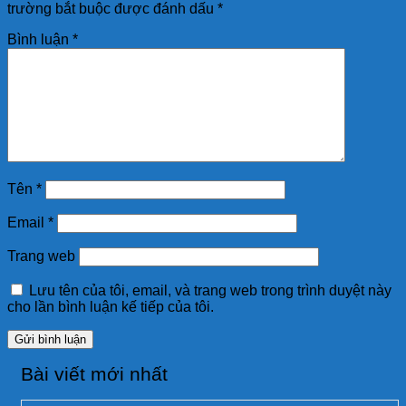
trường bắt buộc được đánh dấu
*
Bình luận
*
Tên
*
Email
*
Trang web
Lưu tên của tôi, email, và trang web trong trình duyệt này
cho lần bình luận kế tiếp của tôi.
Bài viết mới nhất