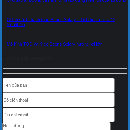
Chủ đầu tư Bcons và hành trình tạo dựng niềm tin qua 13 dự án
Chính sách thanh toán Bcons Solary – Linh hoạt chỉ từ 12
triệu/tháng
Mô hình TOD và lý do Bcons Solary hưởng lợi lớn
Liên hệ với chúng tôi