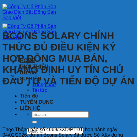
Bỏ
qua
nội
dung
BCONS SOLARY CHÍNH
THỨC ĐỦ ĐIỀU KIỆN KÝ
HỢP ĐỒNG MUA BÁN,
HOME
GIỚI THIỆU
KHẲNG ĐỊNH UY TÍN CHỦ
DỰ ÁN
ĐẦU TƯ VÀ TIẾN ĐỘ DỰ ÁN
SỰ KIỆN
Thông báo
Tin tức
Tiến độ
TUYỂN DỤNG
LIÊN HỆ
Theo Thông báo số 4668/SXD/PTĐT, ban hành ngày
04/02/2026, dự án Bcons Solary đã được Sở Xây dựng