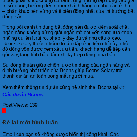
thuộc phân khúc chung cư tầm trung nhưng tập trung vào giá
trị sử dụng, hướng đến nhóm khách hàng có nhu cầu ở thật
– phân khúc bền vững và ít biến động nhất của thị trường bất
động sản.
Trong bối cảnh tín dụng bất động sản được kiểm soát chặt,
ngân hàng không dừng giải ngân mà chuyển sang lựa chọn
những dự án ít rủi ro, pháp lý đầy đủ và nhu cầu ở cao.
Bcons Solary thuộc nhóm dự án đáp ứng tiêu chí này, nhờ
đó dòng vốn được xem xét ưu tiên, khách hàng dễ tiếp cận
gói vay, tăng tính bảo đảm khi ký hợp đồng mua bán
Sự đồng thuận giữa chiến lược tín dụng của ngân hàng và
định hướng phát triển của Bcons giúp Bcons Solary trở
thành dự án an toàn trong mắt người mua.
Xem thêm thông tin dự án cùng hệ sinh thái Bcons tại 👉
Các dự án Bcons
Post Views:
139
Để lại một bình luận
Email của bạn sẽ không được hiển thị công khai.
Các