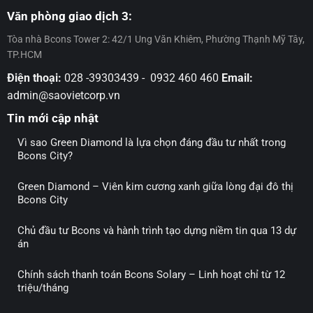
Bcons
11
Văn phòng giao dịch 3:
Tòa nhà Bcons Tower 2: 42/1 Ung Văn Khiêm, Phường Thạnh Mỹ Tây,
TP.HCM
Điện thoại:
028 -39303439 - 0932 460 460
Email:
admin@saovietcorp.vn
Tin mới cập nhật
Vì sao Green Diamond là lựa chọn đáng đầu tư nhất trong
Bcons City?
Green Diamond – Viên kim cương xanh giữa lòng đại đô thị
Bcons City
Chủ đầu tư Bcons và hành trình tạo dựng niềm tin qua 13 dự
án
Chính sách thanh toán Bcons Solary – Linh hoạt chỉ từ 12
triệu/tháng