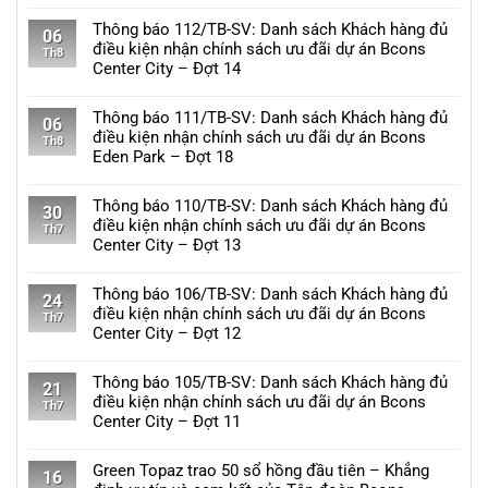
Không
Bcons
có
Thông báo 112/TB-SV: Danh sách Khách hàng đủ
Center
06
bình
điều kiện nhận chính sách ưu đãi dự án Bcons
City
Th8
luận
Center City – Đợt 14
hưởng
ở
lợi
Không
Thông
từ
có
Thông báo 111/TB-SV: Danh sách Khách hàng đủ
báo
06
hạ
bình
điều kiện nhận chính sách ưu đãi dự án Bcons
113/TB-
Th8
tầng
luận
Eden Park – Đợt 18
SV:
khu
ở
Về
Không
TOD
Thông
việc
có
Thông báo 110/TB-SV: Danh sách Khách hàng đủ
Đại
báo
30
danh
bình
điều kiện nhận chính sách ưu đãi dự án Bcons
học
112/TB-
Th7
sách
luận
Center City – Đợt 13
Quốc
SV:
khách
ở
gia
Danh
Không
hàng
Thông
sách
có
Thông báo 106/TB-SV: Danh sách Khách hàng đủ
đủ
báo
24
Khách
bình
điều kiện nhận chính sách ưu đãi dự án Bcons
điều
111/TB-
Th7
hàng
luận
Center City – Đợt 12
kiện
SV:
đủ
ở
nhận
Danh
Không
điều
Thông
chính
sách
có
Thông báo 105/TB-SV: Danh sách Khách hàng đủ
kiện
báo
21
sách
Khách
bình
điều kiện nhận chính sách ưu đãi dự án Bcons
nhận
110/TB-
Th7
ưu
hàng
luận
Center City – Đợt 11
chính
SV:
đãi
đủ
ở
sách
Danh
Không
dự
điều
Thông
ưu
sách
có
Green Topaz trao 50 sổ hồng đầu tiên – Khẳng
án
kiện
báo
16
đãi
Khách
bình