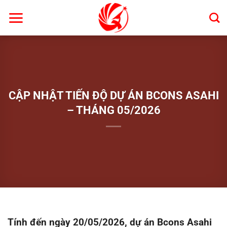
Bỏ
qua
nội
dung
CẬP NHẬT TIẾN ĐỘ DỰ ÁN BCONS ASAHI
– THÁNG 05/2026
Tính đến ngày 20/05/2026, dự án Bcons Asahi