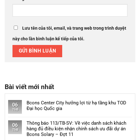
Lưu tên của tôi, email, và trang web trong trình duyệt
này cho lần bình luận kế tiếp của tôi.
Bài viết mới nhất
Bcons Center City hưởng lợi từ hạ tầng khu TOD
06
Đại học Quốc gia
Th8
Không
có
Thông báo 113/TB-SV: Về việc danh sách khách
06
bình
hàng đủ điều kiện nhận chính sách ưu đãi dự án
Th8
luận
Bcons Solary – Đợt 11
ở