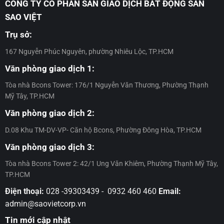
CÔNG TY CỔ PHẦN SÀN GIAO DỊCH BẤT ĐỘNG SẢN
–
chính
sổ
án
đủ
Đợt
sách
hồng
SAO VIỆT
Bcons
điều
18
ưu
đầu
Center
kiện
đãi
tiên
Trụ sở:
City
nhận
dự
–
–
chính
án
Khẳng
167 Nguyễn Phúc Nguyên, phường Nhiêu Lộc, TP.HCM
Đợt
sách
Bcons
định
13
ưu
Center
uy
Văn phòng giao dịch 1:
đãi
City
tín
dự
–
và
Tòa nhà Bcons Tower: 176/1 Nguyễn Văn Thương, Phường Thạnh
án
Đợt
cam
Mỹ Tây, TP.HCM
Bcons
12
kết
Center
của
Văn phòng giao dịch 2:
City
Tập
–
D.08 Khu TM-DV-VP- Căn hộ Bcons, Phường Đông Hòa, TP.HCM
đoàn
Đợt
Bcons
11
Văn phòng giao dịch 3:
Tòa nhà Bcons Tower 2: 42/1 Ung Văn Khiêm, Phường Thạnh Mỹ Tây,
TP.HCM
Điện thoại:
028 -39303439 - 0932 460 460
Email:
admin@saovietcorp.vn
Tin mới cập nhật