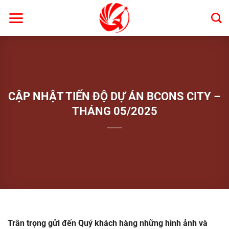
Bỏ
qua
nội
dung
CẬP NHẬT TIẾN ĐỘ DỰ ÁN BCONS CITY –
THÁNG 05/2025
Trân trọng gửi đến Quý khách hàng những hình ảnh và