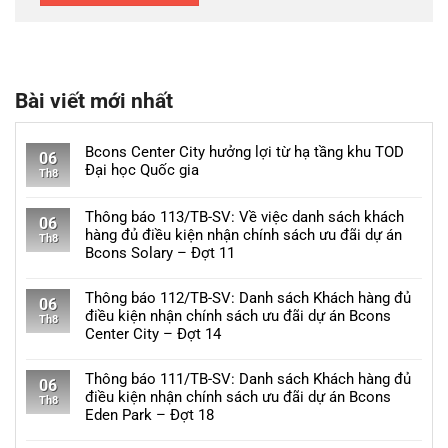
Bài viết mới nhất
Bcons Center City hưởng lợi từ hạ tầng khu TOD
06
Đại học Quốc gia
Th8
Không
có
Thông báo 113/TB-SV: Về việc danh sách khách
06
bình
hàng đủ điều kiện nhận chính sách ưu đãi dự án
Th8
luận
Bcons Solary – Đợt 11
ở
Không
Bcons
có
Thông báo 112/TB-SV: Danh sách Khách hàng đủ
Center
06
bình
điều kiện nhận chính sách ưu đãi dự án Bcons
City
Th8
luận
Center City – Đợt 14
hưởng
ở
lợi
Không
Thông
từ
có
Thông báo 111/TB-SV: Danh sách Khách hàng đủ
báo
06
hạ
bình
điều kiện nhận chính sách ưu đãi dự án Bcons
113/TB-
Th8
tầng
luận
Eden Park – Đợt 18
SV:
khu
ở
Về
Không
TOD
Thông