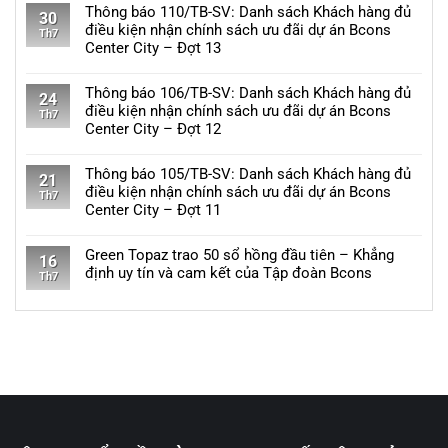
việc
có
Thông báo 110/TB-SV: Danh sách Khách hàng đủ
Đại
báo
30
danh
bình
điều kiện nhận chính sách ưu đãi dự án Bcons
học
112/TB-
Th7
sách
luận
Center City – Đợt 13
Quốc
SV:
khách
ở
gia
Danh
Không
hàng
Thông
sách
có
Thông báo 106/TB-SV: Danh sách Khách hàng đủ
đủ
báo
24
Khách
bình
điều kiện nhận chính sách ưu đãi dự án Bcons
điều
111/TB-
Th7
hàng
luận
Center City – Đợt 12
kiện
SV:
đủ
ở
nhận
Danh
Không
điều
Thông
chính
sách
có
Thông báo 105/TB-SV: Danh sách Khách hàng đủ
kiện
báo
21
sách
Khách
bình
điều kiện nhận chính sách ưu đãi dự án Bcons
nhận
110/TB-
Th7
ưu
hàng
luận
Center City – Đợt 11
chính
SV:
đãi
đủ
ở
sách
Danh
Không
dự
điều
Thông
ưu
sách
có
Green Topaz trao 50 sổ hồng đầu tiên – Khẳng
án
kiện
báo
16
đãi
Khách
bình
định uy tín và cam kết của Tập đoàn Bcons
Bcons
nhận
106/TB-
Th7
dự
hàng
luận
Solary
chính
SV:
Không
án
đủ
ở
–
sách
Danh
có
Bcons
điều
Thông
Đợt
ưu
sách
bình
Center
kiện
báo
11
đãi
Khách
luận
City
nhận
105/TB-
dự
hàng
ở
–
chính
SV:
án
đủ
Green
Đợt
sách
Danh
Bcons
điều
Topaz
14
ưu
sách
Eden
kiện
trao
đãi
Khách
Park
nhận
50
dự
hàng