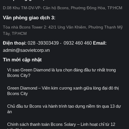
City
Tập
–
D.08 Khu TM-DV-VP- Căn hộ Bcons, Phường Đông Hòa, TP.HCM
đoàn
Đợt
Bcons
11
Văn phòng giao dịch 3:
Tòa nhà Bcons Tower 2: 42/1 Ung Văn Khiêm, Phường Thạnh Mỹ
Tây, TP.HCM
Điện thoại:
028 -39303439 - 0932 460 460
Email:
admin@saovietcorp.vn
Tin mới cập nhật
Vì sao Green Diamond là lựa chọn đáng đầu tư nhất trong
Bcons City?
Green Diamond – Viên kim cương xanh giữa lòng đại đô thị
Bcons City
Chủ đầu tư Bcons và hành trình tạo dựng niềm tin qua 13 dự
án
Chính sách thanh toán Bcons Solary – Linh hoạt chỉ từ 12