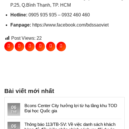
P.25, Q.Bình Thạnh, TP. HCM
Hotline:
0905 935 935 – 0932 460 460
Fanpage:
https://www.facebook.com/bdssaoviet
Post Views:
22
Bài viết mới nhất
Bcons Center City hưởng lợi từ hạ tầng khu TOD
06
Đại học Quốc gia
Th8
Không
có
Thông báo 113/TB-SV: Về việc danh sách khách
06
bình