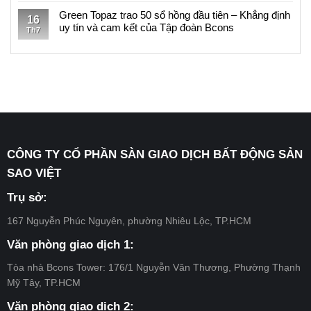
dự
điều
Thông
ưu
sách
có
Green Topaz trao 50 sổ hồng đầu tiên – Khẳng định
án
kiện
báo
16
đãi
Khách
bình
uy tín và cam kết của Tập đoàn Bcons
Bcons
nhận
106/TB-
Th7
dự
hàng
luận
Solary
chính
SV:
Không
án
đủ
ở
–
sách
Danh
có
Bcons
điều
Thông
Đợt
ưu
sách
bình
Center
kiện
báo
11
đãi
Khách
luận
City
nhận
105/TB-
dự
hàng
ở
–
chính
SV:
án
đủ
Green
Đợt
sách
Danh
Bcons
điều
Topaz
14
ưu
sách
Eden
kiện
trao
đãi
Khách
Park
nhận
50
dự
hàng
CÔNG TY CỔ PHẦN SÀN GIAO DỊCH BẤT ĐỘNG SẢN
–
chính
sổ
án
đủ
Đợt
sách
hồng
SAO VIỆT
Bcons
điều
18
ưu
đầu
Center
kiện
đãi
tiên
Trụ sở:
City
nhận
dự
–
–
chính
án
Khẳng
167 Nguyễn Phúc Nguyên, phường Nhiêu Lộc, TP.HCM
Đợt
sách
Bcons
định
13
ưu
Center
uy
Văn phòng giao dịch 1:
đãi
City
tín
dự
–
và
Tòa nhà Bcons Tower: 176/1 Nguyễn Văn Thương, Phường Thạnh
án
Đợt
cam
Mỹ Tây, TP.HCM
Bcons
12
kết
Center
của
Văn phòng giao dịch 2: