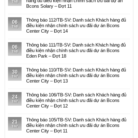
hàng đủ điều kiện nhận chính sách ưu đãi dự án
Th8
luận
Bcons Solary – Đợt 11
ở
Không
Bcons
có
Thông báo 112/TB-SV: Danh sách Khách hàng đủ
Center
06
bình
điều kiện nhận chính sách ưu đãi dự án Bcons
City
Th8
luận
Center City – Đợt 14
hưởng
ở
lợi
Không
Thông
từ
có
Thông báo 111/TB-SV: Danh sách Khách hàng đủ
báo
06
hạ
bình
điều kiện nhận chính sách ưu đãi dự án Bcons
113/TB-
Th8
tầng
luận
Eden Park – Đợt 18
SV:
khu
ở
Về
Không
TOD
Thông
việc
có
Thông báo 110/TB-SV: Danh sách Khách hàng đủ
Đại
báo
30
danh
bình
điều kiện nhận chính sách ưu đãi dự án Bcons
học
112/TB-
Th7
sách
luận
Center City – Đợt 13
Quốc
SV:
khách
ở
gia
Danh
Không
hàng
Thông
sách
có
Thông báo 106/TB-SV: Danh sách Khách hàng đủ
đủ
báo
24
Khách
bình
điều kiện nhận chính sách ưu đãi dự án Bcons
điều
111/TB-
Th7
hàng
luận
Center City – Đợt 12
kiện
SV:
đủ
ở
nhận
Danh
Không
điều
Thông
chính
sách
có
Thông báo 105/TB-SV: Danh sách Khách hàng đủ
kiện
báo
21
sách
Khách
bình
điều kiện nhận chính sách ưu đãi dự án Bcons
nhận
110/TB-
Th7
ưu
hàng
luận
Center City – Đợt 11
chính
SV:
đãi
đủ
ở
sách
Danh
Không