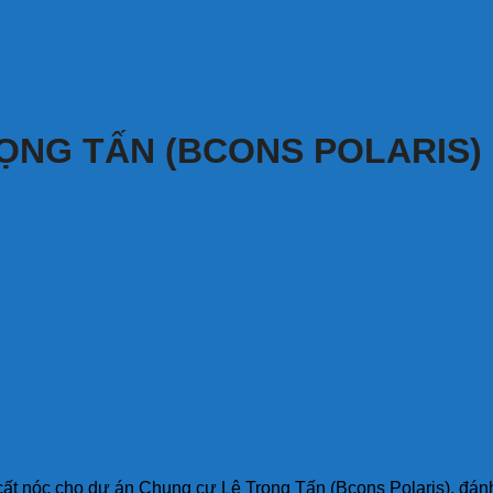
ỌNG TẤN (BCONS POLARIS)
t nóc cho dự án Chung cư Lê Trọng Tấn (Bcons Polaris), đánh 