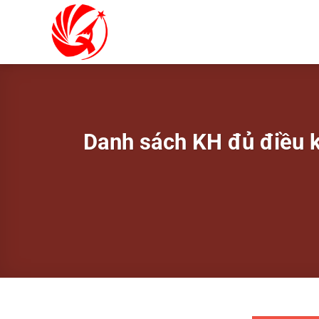
Bỏ
qua
nội
dung
Danh sách KH đủ điều k