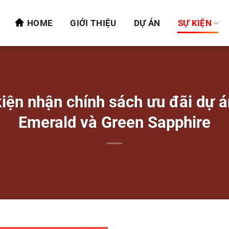
HOME
GIỚI THIỆU
DỰ ÁN
SỰ KIỆN
iện nhận chính sách ưu đãi dự á
Emerald và Green Sapphire