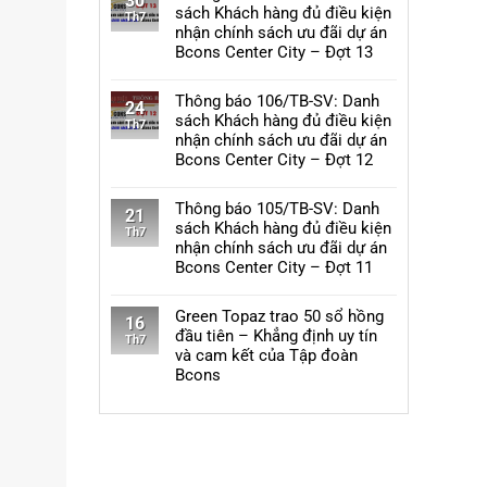
30
khách
bình
sách Khách hàng đủ điều kiện
SV:
Th7
hàng
luận
nhận chính sách ưu đãi dự án
Danh
đủ
ở
Bcons Center City – Đợt 13
sách
điều
Thông
Khách
Không
kiện
báo
hàng
có
Thông báo 106/TB-SV: Danh
nhận
111/TB-
24
đủ
bình
sách Khách hàng đủ điều kiện
chính
SV:
Th7
điều
luận
nhận chính sách ưu đãi dự án
sách
Danh
kiện
ở
Bcons Center City – Đợt 12
ưu
sách
nhận
Thông
đãi
Khách
Không
chính
báo
dự
hàng
có
Thông báo 105/TB-SV: Danh
sách
110/TB-
21
án
đủ
bình
sách Khách hàng đủ điều kiện
ưu
SV:
Th7
Bcons
điều
luận
nhận chính sách ưu đãi dự án
đãi
Danh
Solary
kiện
ở
Bcons Center City – Đợt 11
dự
sách
–
nhận
Thông
án
Khách
Không
Đợt
chính
báo
Bcons
hàng
có
Green Topaz trao 50 sổ hồng
11
sách
106/TB-
16
Center
đủ
bình
đầu tiên – Khẳng định uy tín
ưu
SV:
Th7
City
điều
luận
và cam kết của Tập đoàn
đãi
Danh
–
kiện
ở
Bcons
dự
sách
Đợt
nhận
Thông
án
Khách
Không
14
chính
báo
Bcons
hàng
có
sách
105/TB-
Eden
đủ
bình
ưu
SV:
Park
điều
luận
đãi
Danh
–
kiện
ở