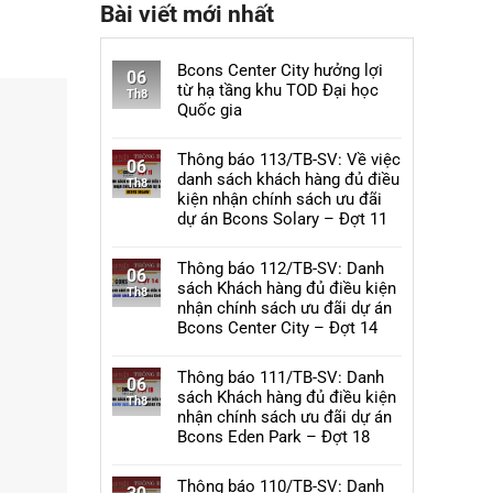
Bài viết mới nhất
Bcons Center City hưởng lợi
06
từ hạ tầng khu TOD Đại học
Th8
Quốc gia
Không
có
Thông báo 113/TB-SV: Về việc
06
bình
danh sách khách hàng đủ điều
Th8
luận
kiện nhận chính sách ưu đãi
ở
dự án Bcons Solary – Đợt 11
Bcons
Không
Center
có
Thông báo 112/TB-SV: Danh
City
06
bình
sách Khách hàng đủ điều kiện
hưởng
Th8
luận
nhận chính sách ưu đãi dự án
lợi
ở
Bcons Center City – Đợt 14
từ
Thông
hạ
Không
báo
tầng
có
Thông báo 111/TB-SV: Danh
113/TB-
06
khu
bình
sách Khách hàng đủ điều kiện
SV:
Th8
TOD
luận
nhận chính sách ưu đãi dự án
Về
Đại
ở
Bcons Eden Park – Đợt 18
việc
học
Thông
danh
Không
Quốc
báo
sách
có
Thông báo 110/TB-SV: Danh
gia
112/TB-