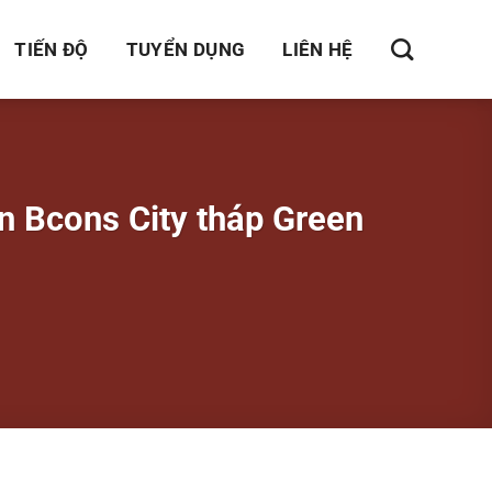
TIẾN ĐỘ
TUYỂN DỤNG
LIÊN HỆ
n Bcons City tháp Green