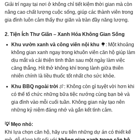
Giải trí ngay tại nơi ở không chỉ tiết kiệm thời gian mà còn
nâng cao chất lượng cuộc sống, giúp các thành viên trong
gia đình luôn cảm thấy thư giãn và tràn đầy năng lượng.
2. Tiện Ích Thư Giãn – Xanh Hóa Không Gian Sống
Khu vườn xanh và công viên nội khu
🌳: Một khoảng
không gian xanh ngay trong khuôn viên căn hộ giúp làm
dịu mắt và cải thiện tinh thần sau một ngày làm việc
căng thẳng. Hít thở không khí trong lành giữa thiên
nhiên chính là liều thuốc tốt nhất cho sức khỏe.
Khu BBQ ngoài trời
🍖: Không còn gì tuyệt vời hơn khi
có thể tổ chức những bữa tiệc nướng cùng bạn bè và
gia đình vào mỗi cuối tuần. Không gian này tạo nên
những kỷ niệm đáng nhớ và gắn kết tình cảm.
💡 Mẹo nhỏ:
Khi lựa chọn căn hộ, hãy ưu tiên những dự án có thiết kế
mở, dễ dàng kết nối với
không gian xanh trong căn hộ
.