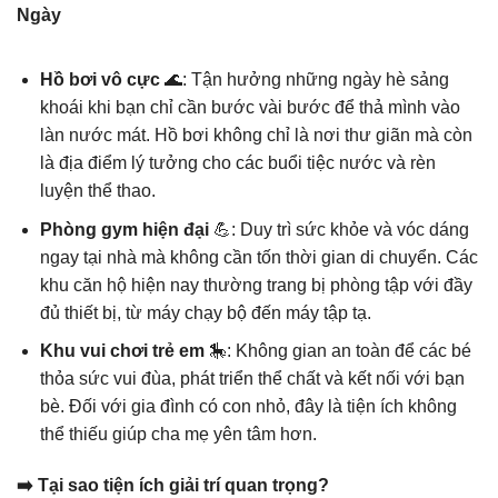
Ngày
Hồ bơi vô cực
🌊: Tận hưởng những ngày hè sảng
khoái khi bạn chỉ cần bước vài bước để thả mình vào
làn nước mát. Hồ bơi không chỉ là nơi thư giãn mà còn
là địa điểm lý tưởng cho các buổi tiệc nước và rèn
luyện thể thao.
Phòng gym hiện đại
💪: Duy trì sức khỏe và vóc dáng
ngay tại nhà mà không cần tốn thời gian di chuyển. Các
khu căn hộ hiện nay thường trang bị phòng tập với đầy
đủ thiết bị, từ máy chạy bộ đến máy tập tạ.
Khu vui chơi trẻ em
🎠: Không gian an toàn để các bé
thỏa sức vui đùa, phát triển thể chất và kết nối với bạn
bè. Đối với gia đình có con nhỏ, đây là tiện ích không
thể thiếu giúp cha mẹ yên tâm hơn.
➡️ Tại sao tiện ích giải trí quan trọng?