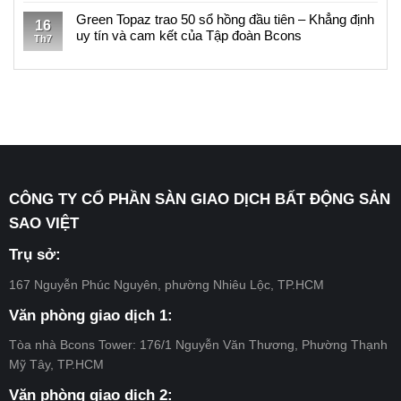
dự
điều
Thông
ưu
sách
có
Green Topaz trao 50 sổ hồng đầu tiên – Khẳng định
án
kiện
báo
16
đãi
Khách
bình
uy tín và cam kết của Tập đoàn Bcons
Bcons
nhận
106/TB-
Th7
dự
hàng
luận
Solary
chính
SV:
Không
án
đủ
ở
–
sách
Danh
có
Bcons
điều
Thông
Đợt
ưu
sách
bình
Center
kiện
báo
11
đãi
Khách
luận
City
nhận
105/TB-
dự
hàng
ở
–
chính
SV:
án
đủ
Green
Đợt
sách
Danh
Bcons
điều
Topaz
14
ưu
sách
Eden
kiện
trao
đãi
Khách
Park
nhận
50
dự
hàng
CÔNG TY CỔ PHẦN SÀN GIAO DỊCH BẤT ĐỘNG SẢN
–
chính
sổ
án
đủ
Đợt
sách
hồng
SAO VIỆT
Bcons
điều
18
ưu
đầu
Center
kiện
đãi
tiên
Trụ sở:
City
nhận
dự
–
–
chính
án
Khẳng
167 Nguyễn Phúc Nguyên, phường Nhiêu Lộc, TP.HCM
Đợt
sách
Bcons
định
13
ưu
Center
uy
Văn phòng giao dịch 1:
đãi
City
tín
dự
–
và
Tòa nhà Bcons Tower: 176/1 Nguyễn Văn Thương, Phường Thạnh
án
Đợt
cam
Mỹ Tây, TP.HCM
Bcons
12
kết
Center
của
Văn phòng giao dịch 2: