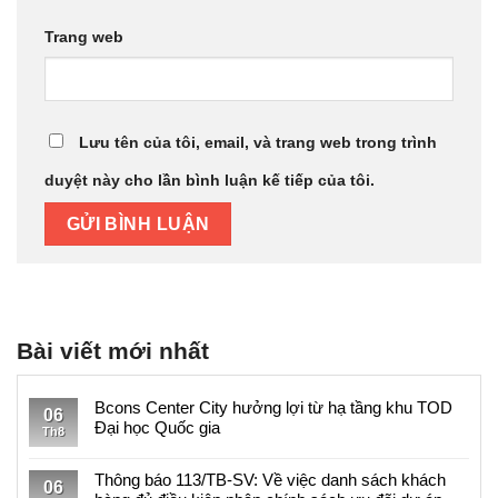
Trang web
Lưu tên của tôi, email, và trang web trong trình
duyệt này cho lần bình luận kế tiếp của tôi.
Bài viết mới nhất
Bcons Center City hưởng lợi từ hạ tầng khu TOD
06
Đại học Quốc gia
Th8
Không
có
Thông báo 113/TB-SV: Về việc danh sách khách
06
bình