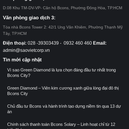
City
Tập
–
D.08 Khu TM-DV-VP- Căn hộ Bcons, Phường Đông Hòa, TP.HCM
đoàn
Đợt
Bcons
11
Văn phòng giao dịch 3:
Tòa nhà Bcons Tower 2: 42/1 Ung Văn Khiêm, Phường Thạnh Mỹ
Tây, TP.HCM
Điện thoại:
028 -39303439 - 0932 460 460
Email:
admin@saovietcorp.vn
Tin mới cập nhật
Vì sao Green Diamond là lựa chọn đáng đầu tư nhất trong
Bcons City?
Green Diamond – Viên kim cương xanh giữa lòng đại đô thị
Bcons City
Chủ đầu tư Bcons và hành trình tạo dựng niềm tin qua 13 dự
án
Chính sách thanh toán Bcons Solary – Linh hoạt chỉ từ 12