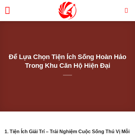
Bỏ
qua
nội
dung
Để Lựa Chọn Tiện Ích Sống Hoàn Hảo
Trong Khu Căn Hộ Hiện Đại
1. Tiện Ích Giải Trí – Trải Nghiệm Cuộc Sống Thú Vị Mỗi