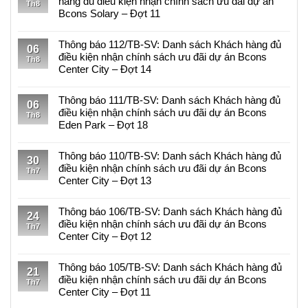
hàng đủ điều kiện nhận chính sách ưu đãi dự án
Th8
luận
Bcons Solary – Đợt 11
ở
Không
Bcons
có
Thông báo 112/TB-SV: Danh sách Khách hàng đủ
Center
06
bình
điều kiện nhận chính sách ưu đãi dự án Bcons
City
Th8
luận
Center City – Đợt 14
hưởng
ở
lợi
Không
Thông
từ
có
Thông báo 111/TB-SV: Danh sách Khách hàng đủ
báo
06
hạ
bình
điều kiện nhận chính sách ưu đãi dự án Bcons
113/TB-
Th8
tầng
luận
Eden Park – Đợt 18
SV:
khu
ở
Về
Không
TOD
Thông
việc
có
Thông báo 110/TB-SV: Danh sách Khách hàng đủ
Đại
báo
30
danh
bình
điều kiện nhận chính sách ưu đãi dự án Bcons
học
112/TB-
Th7
sách
luận
Center City – Đợt 13
Quốc
SV:
khách
ở
gia
Danh
Không
hàng
Thông
sách
có
Thông báo 106/TB-SV: Danh sách Khách hàng đủ
đủ
báo
24
Khách
bình
điều kiện nhận chính sách ưu đãi dự án Bcons
điều
111/TB-
Th7
hàng
luận
Center City – Đợt 12
kiện
SV:
đủ
ở
nhận
Danh
Không
điều
Thông
chính
sách
có
Thông báo 105/TB-SV: Danh sách Khách hàng đủ
kiện
báo
21
sách
Khách
bình
điều kiện nhận chính sách ưu đãi dự án Bcons
nhận
110/TB-
Th7
ưu
hàng
luận
Center City – Đợt 11
chính
SV:
đãi
đủ
ở
sách
Danh
Không