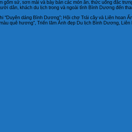
hẩm gốm sứ, sơn mài và bày bán các món ăn, thức uống đặc trư
gười dân, khách du lịch trong và ngoài tỉnh Bình Dương đến th
thi “Duyên dáng Bình Dương”; Hội chợ Trái cây và Liên hoan 
ắc màu quê hương”, Triển lãm Ảnh đẹp Du lịch Bình Dương, Liê