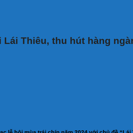
ại Lái Thiêu, thu hút hàng ng
c lễ hội mùa trái chín năm 2024 với chủ đề “Lái