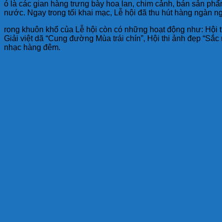
ó là các gian hàng trưng bày hoa lan, chim cảnh, bán sản p
nước. Ngay trong tối khai mạc, Lễ hội đã thu hút hàng ngàn n
rong khuôn khổ của Lễ hội còn có những hoạt động như: Hội 
Giải việt dã “Cung đường Mùa trái chín”, Hội thi ảnh đẹp “S
nhạc hàng đêm.