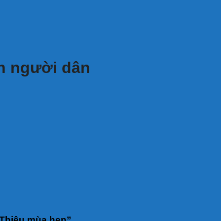
àn người dân
 Thiêu mùa hẹn”.