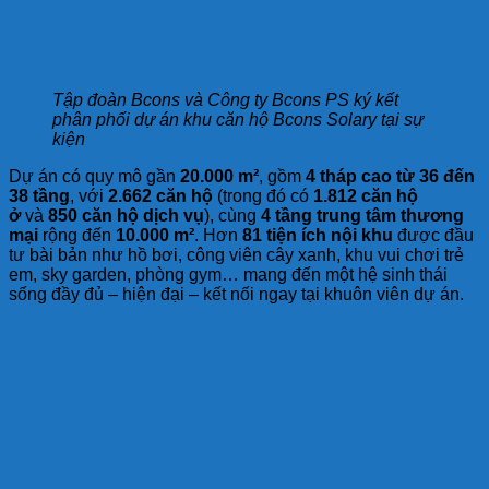
Tập đoàn Bcons và Công ty Bcons PS ký kết
phân phối dự án khu căn hộ Bcons Solary tại sự
kiện
Dự án có quy mô gần
20.000 m²
, gồm
4 tháp cao từ 36 đến
38 tầng
, với
2.662 căn hộ
(trong đó có
1.812 căn hộ
ở
và
850 căn hộ dịch vụ
), cùng
4 tầng trung tâm thương
mại
rộng đến
10.000 m²
. Hơn
81 tiện ích nội khu
được đầu
tư bài bản như hồ bơi, công viên cây xanh, khu vui chơi trẻ
em, sky garden, phòng gym… mang đến một hệ sinh thái
sống đầy đủ – hiện đại – kết nối ngay tại khuôn viên dự án.