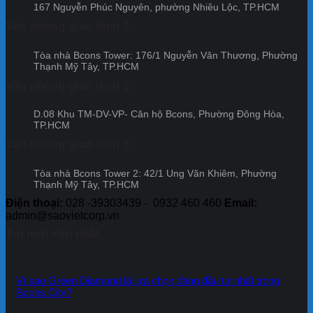
Cent
đãi
167 Nguyễn Phúc Nguyên, phường Nhiêu Lộc, TP.HCM
nhận
tiên
City
dự
chính
–
Văn phòng giao dịch 1:
–
án
sách
Khẳng
Đợt
Bcon
ưu
định
13
Cent
Tòa nhà Bcons Tower: 176/1 Nguyễn Văn Thương, Phường
đãi
uy
City
Thạnh Mỹ Tây, TP.HCM
dự
tín
–
án
và
Văn phòng giao dịch 2:
Đợt
Bcon
cam
12
Cente
kết
D.08 Khu TM-DV-VP- Căn hộ Bcons, Phường Đông Hòa,
City
của
TP.HCM
–
Tập
Đợt
đoàn
Văn phòng giao dịch 3:
11
Bcons
Tòa nhà Bcons Tower 2: 42/1 Ung Văn Khiêm, Phường
Thạnh Mỹ Tây, TP.HCM
Điện thoại:
028 -39303439 - 0932 460 460
Email:
admin@saovietcorp.vn
Tin mới cập nhật
Vì sao Green Diamond là lựa chọn đáng đầu tư nhất trong
Bcons City?