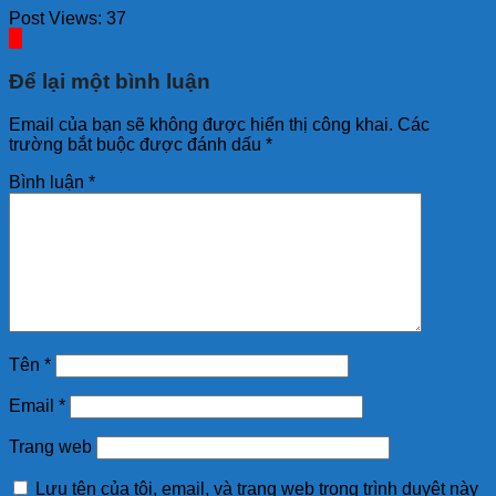
Post Views:
37
Để lại một bình luận
Email của bạn sẽ không được hiển thị công khai.
Các
trường bắt buộc được đánh dấu
*
Bình luận
*
Tên
*
Email
*
Trang web
Lưu tên của tôi, email, và trang web trong trình duyệt này