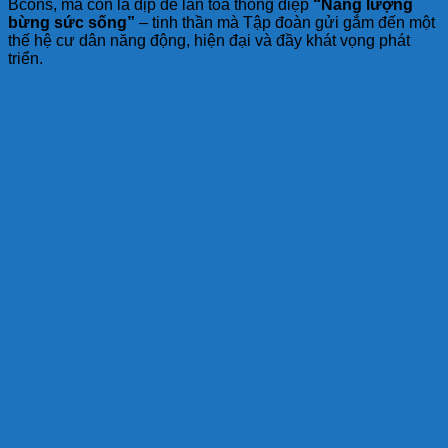
Bcons, mà còn là dịp để lan tỏa thông điệp
“Năng lượng
bừng sức sống”
– tinh thần mà Tập đoàn gửi gắm đến một
thế hệ cư dân năng động, hiện đại và đầy khát vọng phát
triển.