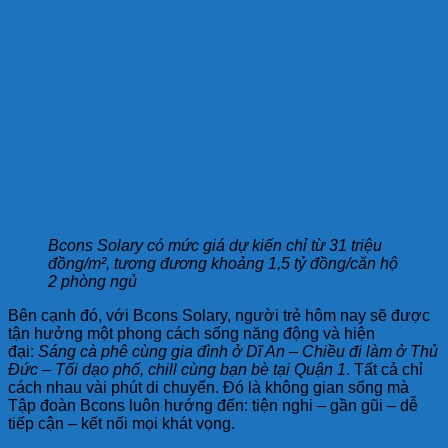
Bcons Solary có mức giá dự kiến chỉ từ 31 triệu
đồng/m², tương đương khoảng 1,5 tỷ đồng/căn hộ
2 phòng ngủ
Bên cạnh đó, với Bcons Solary, người trẻ hôm nay sẽ được
tận hưởng một phong cách sống năng động và hiện
đại:
Sáng cà phê cùng gia đình ở Dĩ An – Chiều đi làm ở Thủ
Đức – Tối dạo phố, chill cùng bạn bè tại Quận 1
. Tất cả chỉ
cách nhau vài phút di chuyển. Đó là không gian sống mà
Tập đoàn Bcons luôn hướng đến: tiện nghi – gần gũi – dễ
tiếp cận – kết nối mọi khát vọng.