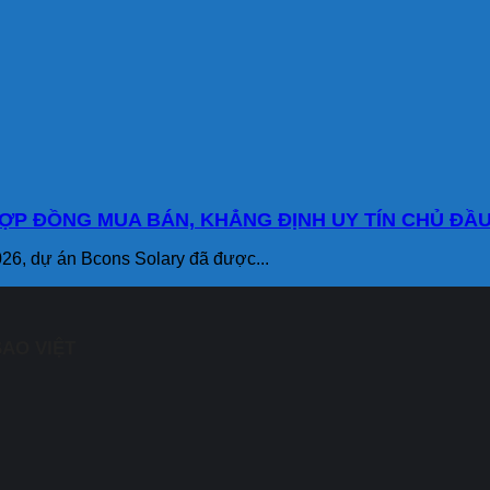
ỢP ĐỒNG MUA BÁN, KHẲNG ĐỊNH UY TÍN CHỦ ĐẦU
6, dự án Bcons Solary đã được...
AO VIỆT