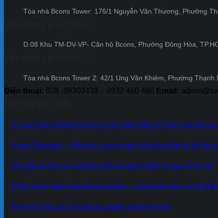
Tòa nhà Bcons Tower: 176/1 Nguyễn Văn Thương, Phường T
Văn phòng giao dịch 2:
D.08 Khu TM-DV-VP- Căn hộ Bcons, Phường Đông Hòa, TP.
Văn phòng giao dịch 3:
Tòa nhà Bcons Tower 2: 42/1 Ung Văn Khiêm, Phường Thạnh
Điện thoại:
028 -39303439 - 0932 460 460
Email:
admin@sao
Tin mới cập nhật
Vì sao Green Diamond là lựa chọn đáng đầu tư nhất trong Bcons
Green Diamond – Viên kim cương xanh giữa lòng đại đô thị Bcon
Chủ đầu tư Bcons và hành trình tạo dựng niềm tin qua 13 dự án
Chính sách thanh toán Bcons Solary – Linh hoạt chỉ từ 12 triệu/t
Mô hình TOD và lý do Bcons Solary hưởng lợi lớn