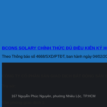
BCONS SOLARY CHÍNH THỨC ĐỦ ĐIỀU KIỆN KÝ H
Theo Thông báo số 4668/SXD/PTĐT, ban hành ngày 04/02/202
CÔNG TY CỔ PHẦN SÀN GIAO DỊCH BẤT ĐỘNG SẢN S
Trụ sở:
167 Nguyễn Phúc Nguyên, phường Nhiêu Lộc, TP.HCM
Văn phòng giao dịch 1: