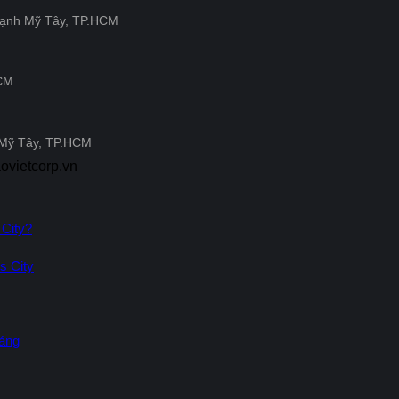
hạnh Mỹ Tây, TP.HCM
HCM
 Mỹ Tây, TP.HCM
vietcorp.vn
 City?
s City
háng