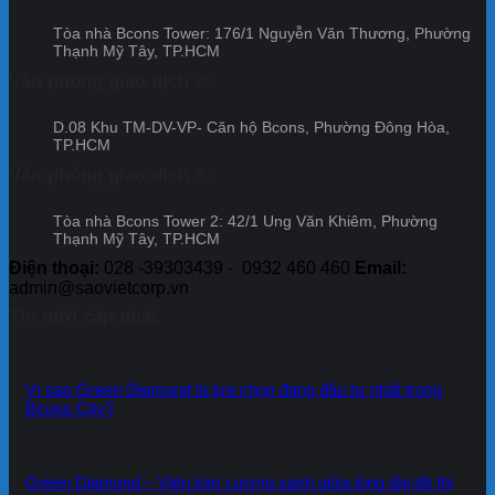
Khẳng
Đợt
Bcon
ưu
định
13
Cent
Tòa nhà Bcons Tower: 176/1 Nguyễn Văn Thương, Phường
đãi
uy
City
Thạnh Mỹ Tây, TP.HCM
dự
tín
–
án
và
Văn phòng giao dịch 2:
Đợt
Bcon
cam
12
Cente
kết
D.08 Khu TM-DV-VP- Căn hộ Bcons, Phường Đông Hòa,
City
của
TP.HCM
–
Tập
Đợt
đoàn
Văn phòng giao dịch 3:
11
Bcons
Tòa nhà Bcons Tower 2: 42/1 Ung Văn Khiêm, Phường
Thạnh Mỹ Tây, TP.HCM
Điện thoại:
028 -39303439 - 0932 460 460
Email:
admin@saovietcorp.vn
Tin mới cập nhật
Vì sao Green Diamond là lựa chọn đáng đầu tư nhất trong
Bcons City?
Green Diamond – Viên kim cương xanh giữa lòng đại đô thị