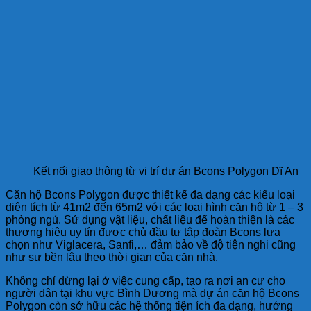
Kết nối giao thông từ vị trí dự án Bcons Polygon Dĩ An
Căn hộ Bcons Polygon được thiết kế đa dạng các kiểu loại
diện tích từ 41m2 đến 65m2 với các loại hình căn hộ từ 1 – 3
phòng ngủ. Sử dụng vật liệu, chất liệu để hoàn thiện là các
thương hiệu uy tín được chủ đầu tư tập đoàn Bcons lựa
chọn như Viglacera, Sanfi,… đảm bảo về độ tiện nghi cũng
như sự bền lâu theo thời gian của căn nhà.
Không chỉ dừng lại ở việc cung cấp, tạo ra nơi an cư cho
người dân tại khu vực Bình Dương mà dự án căn hộ Bcons
Polygon còn sở hữu các hệ thống tiện ích đa dạng, hướng