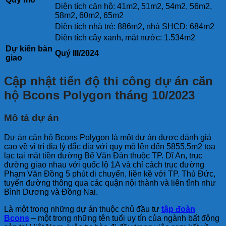
Diện tích căn hộ: 41m2, 51m2, 54m2, 56m2,
58m2, 60m2, 65m2
Diện tích nhà trẻ: 886m2, nhà SHCĐ: 684m2
Diện tích cây xanh, mặt nước: 1.534m2
Dự kiến bàn
Quý III/2024
giao
Cập nhật tiến độ thi công dự án căn
hộ Bcons Polygon tháng 10/2023
Mô tả dự án
Dự án căn hộ Bcons Polygon là một dự án được đánh giá
cao về vị trí địa lý đắc địa với quy mô lên đến 5855,5m2 tọa
lạc tại mặt tiền đường Bế Văn Đàn thuộc TP. Dĩ An, trục
đường giao nhau với quốc lộ 1A và chỉ cách trục đường
Phạm Văn Đồng 5 phút di chuyển, liền kề với TP. Thủ Đức,
tuyến đường thông qua các quận nội thành và liên tỉnh như
Bình Dương và Đồng Nai.
Là một trong những dự án thuộc chủ đầu tư
tập đoàn
Bcons
– một trong những tên tuổi uy tín của ngành bất động