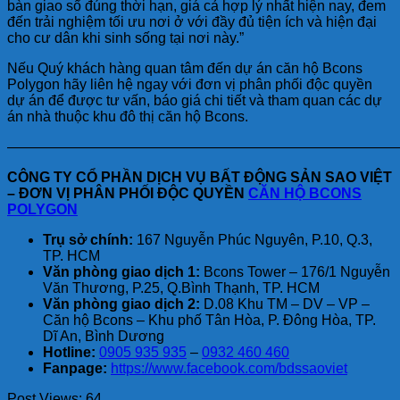
bàn giao sổ đúng thời hạn, giá cả hợp lý nhất hiện nay, đem
đến trải nghiệm tối ưu nơi ở với đầy đủ tiện ích và hiện đại
cho cư dân khi sinh sống tại nơi này.”
Nếu Quý khách hàng quan tâm đến dự án căn hộ Bcons
Polygon hãy liên hệ ngay với đơn vị phân phối độc quyền
dự án để được tư vấn, báo giá chi tiết và tham quan các dự
án nhà thuộc khu đô thị căn hộ Bcons.
———————————————————————————
CÔNG TY CỔ PHẦN DỊCH VỤ BẤT ĐỘNG SẢN SAO VIỆT
– ĐƠN VỊ PHÂN PHỐI ĐỘC QUYỀN
CĂN HỘ BCONS
POLYGON
Trụ sở chính:
167 Nguyễn Phúc Nguyên, P.10, Q.3,
TP. HCM
Văn phòng giao dịch 1:
Bcons Tower – 176/1 Nguyễn
Văn Thương, P.25, Q.Bình Thạnh, TP. HCM
Văn phòng giao dịch 2:
D.08 Khu TM – DV – VP –
Căn hộ Bcons – Khu phố Tân Hòa, P. Đông Hòa, TP.
Dĩ An, Bình Dương
Hotline:
0905 935 935
–
0932 460 460
Fanpage:
https://www.facebook.com/bdssaoviet
Post Views:
64