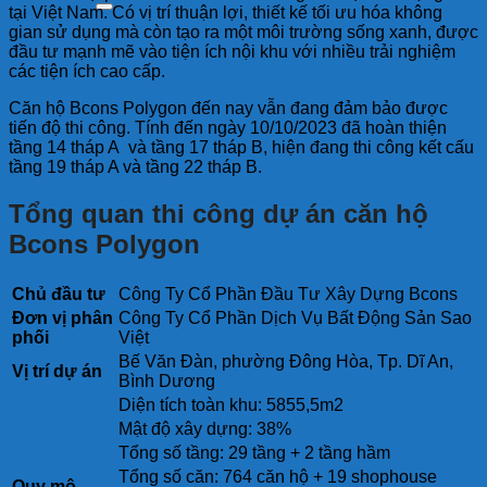
tại Việt Nam. Có vị trí thuận lợi, thiết kế tối ưu hóa không
gian sử dụng mà còn tạo ra một môi trường sống xanh, được
đầu tư mạnh mẽ vào tiện ích nội khu với nhiều trải nghiệm
các tiện ích cao cấp.
Căn hộ Bcons Polygon đến nay vẫn đang đảm bảo được
tiến độ thi công. Tính đến ngày 10/10/2023 đã hoàn thiện
tầng 14 tháp A và tầng 17 tháp B, hiện đang thi công kết cấu
tầng 19 tháp A và tầng 22 tháp B.
Tổng quan thi công dự án căn hộ
Bcons Polygon
Chủ đầu tư
Công Ty Cổ Phần Đầu Tư Xây Dựng Bcons
Đơn vị phân
Công Ty Cổ Phần Dịch Vụ Bất Động Sản Sao
phối
Việt
Bế Văn Đàn, phường Đông Hòa, Tp. Dĩ An,
Vị trí dự án
Bình Dương
Diện tích toàn khu: 5855,5m2
Mật độ xây dựng: 38%
Tổng số tầng: 29 tầng + 2 tầng hầm
Tổng số căn: 764 căn hộ + 19 shophouse
Quy mô