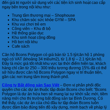
đến giá trị người sử dụng với các tiện ích sinh hoạt cao cấp
ngay bên trong nội khu như:
Trung tâm thương mại – Shophouse
Khu chăm sóc sức khỏe GYM – SPA
Khu vui chơi trẻ em
Công viên – Khu đi bộ
Hệ thống giáo dục
Khu sinh hoạt cộng đồng
Hồ bơi nội khu
Cafe sách
Căn hộ Bcons Polygon có giá bán từ 1.5 tỷ/căn hộ 1 phòng
ngủ có VAT (khoảng 34 triệu/m2), từ 1.8 tỷ – 2.1 tỷ/căn hộ.
Đây là mức giá tốt nhất khu vực tại thời điểm hiện tại, khách
hàng chỉ cần từ 250 – 300 triệu tương đương 15% đã có thể
sở hữu được căn hộ Bcons Polygon ngay vị trí thuận tiện,
gần các nơi trung tâm trong thành phố.
Công ty Bất động sản Sao Việt
– Đơn vị phân phối độc
quyền cho các dự án thuộc tập đoàn Bcons cho biết: “Bcons
Polygon là dự án hứa hẹn sẽ mang lại sự khởi sắc mới, tiềm
năng mới cho thị trường bất động sản tại Bình Dương. Có
thể thấy, các dự án của chủ đầu tư tập đoàn Bcons luôn
được đảm bảo đúng tiến độ xây dựng, minh bạch về pháp lý