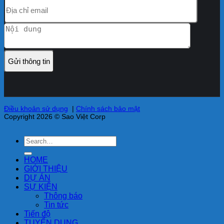
Điều khoản sử dụng
|
Chính sách bảo mật
Copyright 2026 © Sao Việt Corp
HOME
GIỚI THIỆU
DỰ ÁN
SỰ KIỆN
Thông báo
Tin tức
Tiến độ
TUYỂN DỤNG