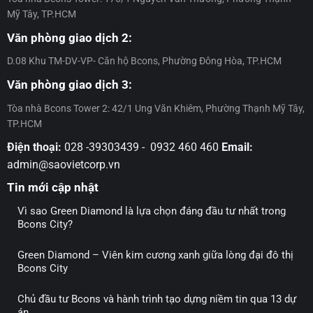
án
Đợt
cam
Mỹ Tây, TP.HCM
Bcons
12
kết
Center
của
Văn phòng giao dịch 2:
City
Tập
–
D.08 Khu TM-DV-VP- Căn hộ Bcons, Phường Đông Hòa, TP.HCM
đoàn
Đợt
Bcons
11
Văn phòng giao dịch 3:
Tòa nhà Bcons Tower 2: 42/1 Ung Văn Khiêm, Phường Thạnh Mỹ Tây,
TP.HCM
Điện thoại:
028 -39303439 - 0932 460 460
Email:
admin@saovietcorp.vn
Tin mới cập nhật
Vì sao Green Diamond là lựa chọn đáng đầu tư nhất trong
Bcons City?
Green Diamond – Viên kim cương xanh giữa lòng đại đô thị
Bcons City
Chủ đầu tư Bcons và hành trình tạo dựng niềm tin qua 13 dự
án