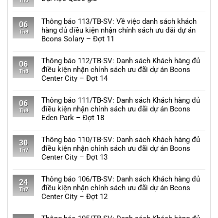
Th8
Không
có
Thông báo 113/TB-SV: Về việc danh sách khách
06
bình
hàng đủ điều kiện nhận chính sách ưu đãi dự án
Th8
luận
Bcons Solary – Đợt 11
ở
Không
Bcons
có
Thông báo 112/TB-SV: Danh sách Khách hàng đủ
Center
06
bình
điều kiện nhận chính sách ưu đãi dự án Bcons
City
Th8
luận
Center City – Đợt 14
hưởng
ở
lợi
Không
Thông
từ
có
Thông báo 111/TB-SV: Danh sách Khách hàng đủ
báo
06
hạ
bình
điều kiện nhận chính sách ưu đãi dự án Bcons
113/TB-
Th8
tầng
luận
Eden Park – Đợt 18
SV:
khu
ở
Về
Không
TOD
Thông
việc
có
Thông báo 110/TB-SV: Danh sách Khách hàng đủ
Đại
báo
30
danh
bình
điều kiện nhận chính sách ưu đãi dự án Bcons
học
112/TB-
Th7
sách
luận
Center City – Đợt 13
Quốc
SV:
khách
ở
gia
Danh
Không
hàng
Thông
sách
có
Thông báo 106/TB-SV: Danh sách Khách hàng đủ
đủ
báo
24
Khách
bình
điều kiện nhận chính sách ưu đãi dự án Bcons
điều
111/TB-
Th7
hàng
luận
Center City – Đợt 12
kiện
SV:
đủ
ở
nhận
Danh
Không
điều
Thông
chính
sách
có