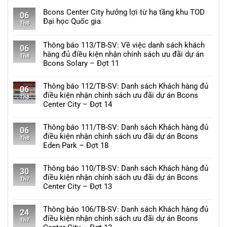
Bcons Center City hưởng lợi từ hạ tầng khu TOD
06
Đại học Quốc gia
Th8
Không
có
Thông báo 113/TB-SV: Về việc danh sách khách
06
bình
hàng đủ điều kiện nhận chính sách ưu đãi dự án
Th8
luận
Bcons Solary – Đợt 11
ở
Không
Bcons
có
Thông báo 112/TB-SV: Danh sách Khách hàng đủ
Center
06
bình
điều kiện nhận chính sách ưu đãi dự án Bcons
City
Th8
luận
Center City – Đợt 14
hưởng
ở
lợi
Không
Thông
từ
có
Thông báo 111/TB-SV: Danh sách Khách hàng đủ
báo
06
hạ
bình
điều kiện nhận chính sách ưu đãi dự án Bcons
113/TB-
Th8
tầng
luận
Eden Park – Đợt 18
SV:
khu
ở
Về
Không
TOD
Thông
việc
có
Thông báo 110/TB-SV: Danh sách Khách hàng đủ
Đại
báo
30
danh
bình
điều kiện nhận chính sách ưu đãi dự án Bcons
học
112/TB-
Th7
sách
luận
Center City – Đợt 13
Quốc
SV:
khách
ở
gia
Danh
Không
hàng
Thông
sách
có
Thông báo 106/TB-SV: Danh sách Khách hàng đủ
đủ
báo
24
Khách
bình
điều kiện nhận chính sách ưu đãi dự án Bcons
điều
111/TB-
Th7
hàng
luận