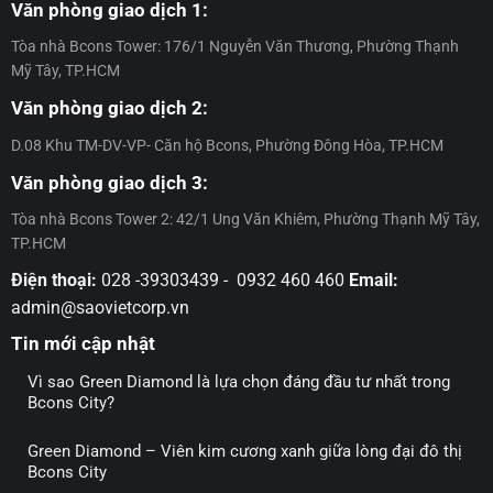
Center
uy
Văn phòng giao dịch 1:
đãi
City
tín
dự
–
và
Tòa nhà Bcons Tower: 176/1 Nguyễn Văn Thương, Phường Thạnh
án
Đợt
cam
Mỹ Tây, TP.HCM
Bcons
12
kết
Center
của
Văn phòng giao dịch 2:
City
Tập
–
D.08 Khu TM-DV-VP- Căn hộ Bcons, Phường Đông Hòa, TP.HCM
đoàn
Đợt
Bcons
11
Văn phòng giao dịch 3:
Tòa nhà Bcons Tower 2: 42/1 Ung Văn Khiêm, Phường Thạnh Mỹ Tây,
TP.HCM
Điện thoại:
028 -39303439 - 0932 460 460
Email:
admin@saovietcorp.vn
Tin mới cập nhật
Vì sao Green Diamond là lựa chọn đáng đầu tư nhất trong
Bcons City?
Green Diamond – Viên kim cương xanh giữa lòng đại đô thị
Bcons City