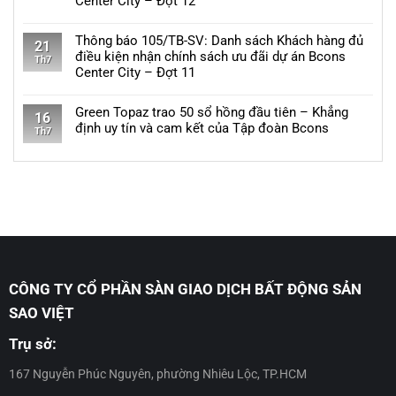
Center City – Đợt 12
kiện
SV:
đủ
ở
nhận
Danh
Không
điều
Thông
chính
sách
có
Thông báo 105/TB-SV: Danh sách Khách hàng đủ
kiện
báo
21
sách
Khách
bình
điều kiện nhận chính sách ưu đãi dự án Bcons
nhận
110/TB-
Th7
ưu
hàng
luận
Center City – Đợt 11
chính
SV:
đãi
đủ
ở
sách
Danh
Không
dự
điều
Thông
ưu
sách
có
Green Topaz trao 50 sổ hồng đầu tiên – Khẳng
án
kiện
báo
16
đãi
Khách
bình
định uy tín và cam kết của Tập đoàn Bcons
Bcons
nhận
106/TB-
Th7
dự
hàng
luận
Solary
chính
SV:
Không
án
đủ
ở
–
sách
Danh
có
Bcons
điều
Thông
Đợt
ưu
sách
bình
Center
kiện
báo
11
đãi
Khách
luận
City
nhận
105/TB-
dự
hàng
ở
–
chính
SV:
án
đủ
Green
Đợt
sách
Danh
Bcons
điều
Topaz
14
ưu
sách
Eden
kiện
trao
đãi
Khách
Park
nhận
50
dự
hàng
CÔNG TY CỔ PHẦN SÀN GIAO DỊCH BẤT ĐỘNG SẢN
–
chính
sổ
án
đủ
Đợt
sách
hồng
SAO VIỆT
Bcons
điều
18
ưu
đầu
Center
kiện
đãi
tiên
Trụ sở:
City
nhận
dự
–
–
chính
án
Khẳng
167 Nguyễn Phúc Nguyên, phường Nhiêu Lộc, TP.HCM
Đợt
sách
Bcons
định
13
ưu