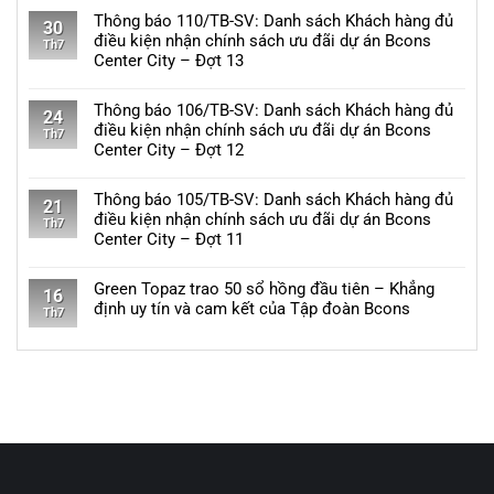
TOD
Thông
việc
có
Thông báo 110/TB-SV: Danh sách Khách hàng đủ
Đại
báo
30
danh
bình
điều kiện nhận chính sách ưu đãi dự án Bcons
học
112/TB-
Th7
sách
luận
Center City – Đợt 13
Quốc
SV:
khách
ở
gia
Danh
Không
hàng
Thông
sách
có
Thông báo 106/TB-SV: Danh sách Khách hàng đủ
đủ
báo
24
Khách
bình
điều kiện nhận chính sách ưu đãi dự án Bcons
điều
111/TB-
Th7
hàng
luận
Center City – Đợt 12
kiện
SV:
đủ
ở
nhận
Danh
Không
điều
Thông
chính
sách
có
Thông báo 105/TB-SV: Danh sách Khách hàng đủ
kiện
báo
21
sách
Khách
bình
điều kiện nhận chính sách ưu đãi dự án Bcons
nhận
110/TB-
Th7
ưu
hàng
luận
Center City – Đợt 11
chính
SV:
đãi
đủ
ở
sách
Danh
Không
dự
điều
Thông
ưu
sách
có
Green Topaz trao 50 sổ hồng đầu tiên – Khẳng
án
kiện
báo
16
đãi
Khách
bình
định uy tín và cam kết của Tập đoàn Bcons
Bcons
nhận
106/TB-
Th7
dự
hàng
luận
Solary
chính
SV:
Không
án
đủ
ở
–
sách
Danh
có
Bcons
điều
Thông
Đợt
ưu
sách
bình
Center
kiện
báo
11
đãi
Khách
luận
City
nhận
105/TB-
dự
hàng
ở
–
chính
SV:
án
đủ
Green
Đợt
sách
Danh
Bcons
điều
Topaz
14
ưu
sách
Eden
kiện
trao
đãi
Khách
Park
nhận
50