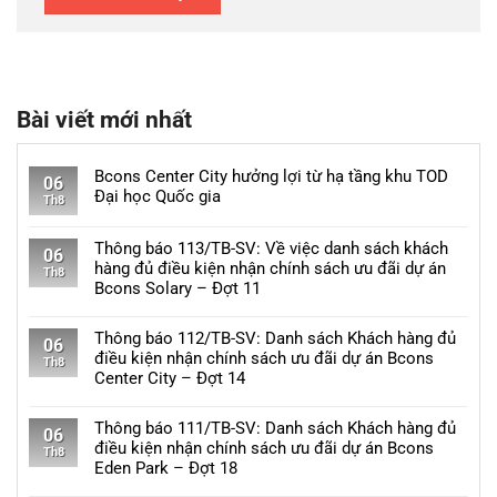
Bài viết mới nhất
Bcons Center City hưởng lợi từ hạ tầng khu TOD
06
Đại học Quốc gia
Th8
Không
có
Thông báo 113/TB-SV: Về việc danh sách khách
06
bình
hàng đủ điều kiện nhận chính sách ưu đãi dự án
Th8
luận
Bcons Solary – Đợt 11
ở
Không
Bcons
có
Thông báo 112/TB-SV: Danh sách Khách hàng đủ
Center
06
bình
điều kiện nhận chính sách ưu đãi dự án Bcons
City
Th8
luận
Center City – Đợt 14
hưởng
ở
lợi
Không
Thông
từ
có
Thông báo 111/TB-SV: Danh sách Khách hàng đủ
báo
06
hạ
bình
điều kiện nhận chính sách ưu đãi dự án Bcons
113/TB-
Th8
tầng
luận
Eden Park – Đợt 18
SV:
khu
ở
Về
Không