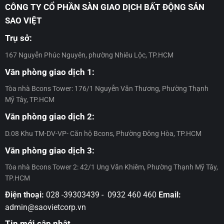
dự
hàng
CÔNG TY CỔ PHẦN SÀN GIAO DỊCH BẤT ĐỘNG SẢN
–
chính
sổ
án
đủ
Đợt
sách
hồng
SAO VIỆT
Bcons
điều
18
ưu
đầu
Center
kiện
đãi
tiên
Trụ sở:
City
nhận
dự
–
–
chính
án
Khẳng
167 Nguyễn Phúc Nguyên, phường Nhiêu Lộc, TP.HCM
Đợt
sách
Bcons
định
13
ưu
Center
uy
Văn phòng giao dịch 1:
đãi
City
tín
dự
–
và
Tòa nhà Bcons Tower: 176/1 Nguyễn Văn Thương, Phường Thạnh
án
Đợt
cam
Mỹ Tây, TP.HCM
Bcons
12
kết
Center
của
Văn phòng giao dịch 2:
City
Tập
–
D.08 Khu TM-DV-VP- Căn hộ Bcons, Phường Đông Hòa, TP.HCM
đoàn
Đợt
Bcons
11
Văn phòng giao dịch 3:
Tòa nhà Bcons Tower 2: 42/1 Ung Văn Khiêm, Phường Thạnh Mỹ Tây,
TP.HCM
Điện thoại:
028 -39303439 - 0932 460 460
Email:
admin@saovietcorp.vn
Tin mới cập nhật