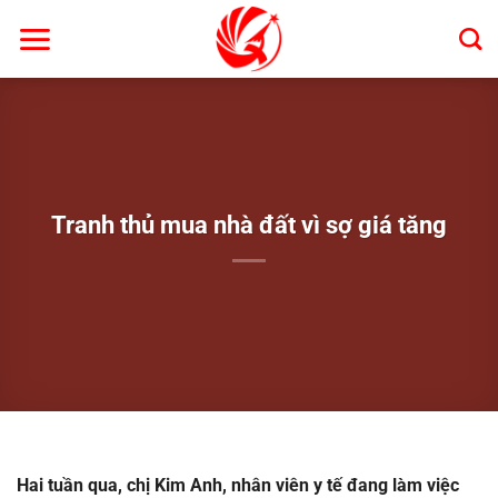
Bỏ
qua
nội
dung
Tranh thủ mua nhà đất vì sợ giá tăng
Hai tuần qua, chị Kim Anh, nhân viên y tế đang làm việc