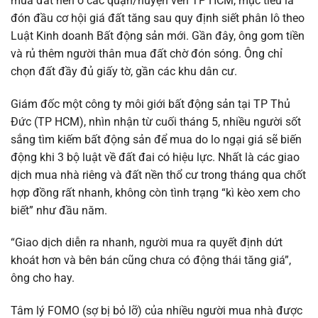
mua đất nền ở các quận/huyện ven TP HCM, mục tiêu là
đón đầu cơ hội giá đất tăng sau quy định siết phân lô theo
Luật Kinh doanh Bất động sản mới. Gần đây, ông gom tiền
và rủ thêm người thân mua đất chờ đón sóng. Ông chỉ
chọn đất đầy đủ giấy tờ, gần các khu dân cư.
Giám đốc một công ty môi giới bất động sản tại TP Thủ
Đức (TP HCM), nhìn nhận từ cuối tháng 5, nhiều người sốt
sắng tìm kiếm bất động sản để mua do lo ngại giá sẽ biến
động khi 3 bộ luật về đất đai có hiệu lực. Nhất là các giao
dịch mua nhà riêng và đất nền thổ cư trong tháng qua chốt
hợp đồng rất nhanh, không còn tình trạng “kì kèo xem cho
biết” như đầu năm.
“Giao dịch diễn ra nhanh, người mua ra quyết định dứt
khoát hơn và bên bán cũng chưa có động thái tăng giá”,
ông cho hay.
Tâm lý FOMO (sợ bị bỏ lỡ) của nhiều người mua nhà được