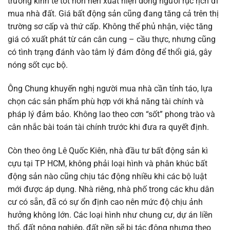
trưởng kinh tế tốt hơn nên xuất hiện dòng người rục rịch đi
mua nhà đất. Giá bất động sản cũng đang tăng cả trên thị
trường sơ cấp và thứ cấp. Không thể phủ nhận, việc tăng
giá có xuất phát từ cán cân cung – cầu thực, nhưng cũng
có tình trạng đánh vào tâm lý đám đông để thổi giá, gây
nóng sốt cục bộ.
Ông Chung khuyến nghị người mua nhà cần tỉnh táo, lựa
chọn các sản phẩm phù hợp với khả năng tài chính và
pháp lý đảm bảo. Không lao theo cơn “sốt” phong trào và
cân nhắc bài toán tài chính trước khi đưa ra quyết định.
Còn theo ông Lê Quốc Kiên, nhà đầu tư bất động sản kì
cựu tại TP HCM, không phải loại hình và phân khúc bất
động sản nào cũng chịu tác động nhiều khi các bộ luật
mới được áp dụng. Nhà riêng, nhà phố trong các khu dân
cư có sẵn, đã có sự ổn định cao nên mức độ chịu ảnh
hưởng không lớn. Các loại hình như chung cư, dự án liền
thổ, đất nông nghiệp, đất nền sẽ bị tác động nhưng theo