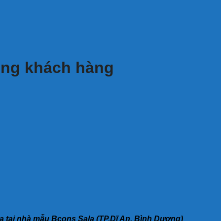
cùng khách hàng
 tại nhà mẫu Bcons Sala (TP.Dĩ An, Bình Dương)