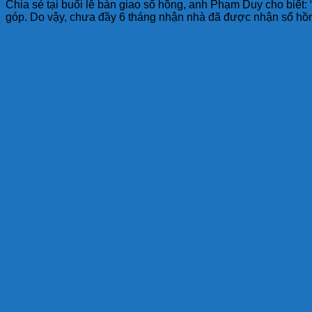
Chia sẻ tại buổi lễ bàn giao sổ hồng, anh Phạm Duy cho biết: 
góp. Do vậy, chưa đầy 6 tháng nhận nhà đã được nhận sổ hồng