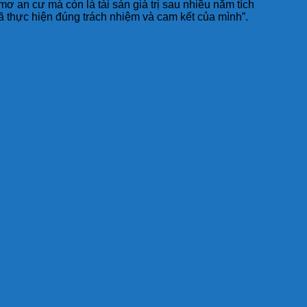
mơ an cư mà còn là tài sản giá trị sau nhiều năm tích
ã thực hiện đúng trách nhiệm và cam kết của mình”.