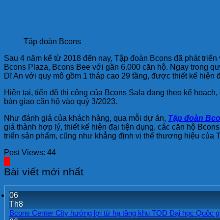
Tập đoàn Bcons
Sau 4 năm kể từ 2018 đến nay, Tập đoàn Bcons đã phát triển 
Bcons Plaza, Bcons Bee với gần 6.000 căn hộ. Ngay trong quý
Dĩ An với quy mô gồm 1 tháp cao 29 tầng, được thiết kế hiện
Hiện tại, tiến độ thi công của Bcons Sala đang theo kế hoạc
bàn giao căn hộ vào quý 3/2023.
Như đánh giá của khách hàng, qua mỗi dự án,
Tập đoàn Bc
giá thành hợp lý, thiết kế hiện đại tiện dụng, các căn hộ Bc
triển sản phẩm, cũng như khẳng định vị thế thương hiệu của T
Post Views:
44
Bài viết mới nhất
06
Th8
Bcons Center City hưởng lợi từ hạ tầng khu TOD Đại học Quốc g