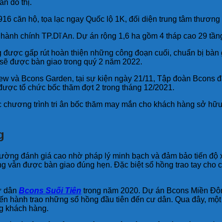
n đô thị.
16 căn hộ, tọa lạc ngay Quốc lộ 1K, đối diện trung tâm thương
âm hành chính TP.Dĩ An. Dự án rộng 1,6 ha gồm 4 tháp cao 29 tầ
được gấp rút hoàn thiện những công đoạn cuối, chuẩn bị bàn 
sẽ được bàn giao trong quý 2 năm 2022.
ew và Bcons Garden, tại sự kiện ngày 21/11, Tập đoàn Bcons đ
 được tổ chức bốc thăm đợt 2 trong tháng 12/2021.
ức chương trình tri ân bốc thăm may mắn cho khách hàng sở hữ
g
ường đánh giá cao nhờ pháp lý minh bạch và đảm bảo tiến độ x
vẫn được bàn giao đúng hẹn. Đặc biệt sổ hồng trao tay cho cư 
ư dân
Bcons Suối Tiên
trong năm 2020. Dự án Bcons Miền Đông
ến hành trao những sổ hồng đầu tiên đến cư dân. Qua đây, một l
ng khách hàng.