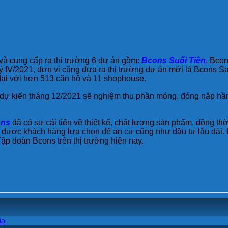
và cung cấp ra thị trường 6 dự án gồm:
Bcons Suối Tiên
, Bco
 IV/2021, đơn vị cũng đưa ra thị trường dự án mới là Bcons Sa
 đại với hơn 513 căn hộ và 11 shophouse.
h, dự kiến tháng 12/2021 sẽ nghiệm thu phần móng, đóng nắp hầ
ons
đã có sự cải tiến về thiết kế, chất lượng sản phẩm, đồng thời 
ons được khách hàng lựa chọn để an cư cũng như đầu tư lâu dài
ập đoàn Bcons trên thị trường hiện nay.
Không
ia