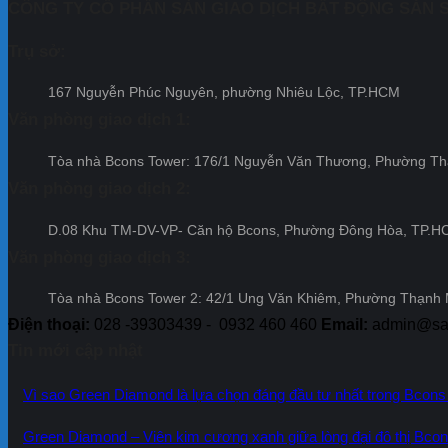
CÔNG TY CỔ PHẦN SÀN GIAO DỊCH BẤT ĐỘNG SẢN S
Trụ sở:
167 Nguyễn Phúc Nguyên, phường Nhiêu Lộc, TP.HCM
Văn phòng giao dịch 1:
Tòa nhà Bcons Tower: 176/1 Nguyễn Văn Thương, Phường T
Văn phòng giao dịch 2:
D.08 Khu TM-DV-VP- Căn hộ Bcons, Phường Đông Hòa, TP.
Văn phòng giao dịch 3:
Tòa nhà Bcons Tower 2: 42/1 Ung Văn Khiêm, Phường Thạnh
Điện thoại:
028 -39303439 - 0932 460 460
Email:
admin@sao
Tin mới cập nhật
Vì sao Green Diamond là lựa chọn đáng đầu tư nhất trong Bcons
Green Diamond – Viên kim cương xanh giữa lòng đại đô thị Bcon