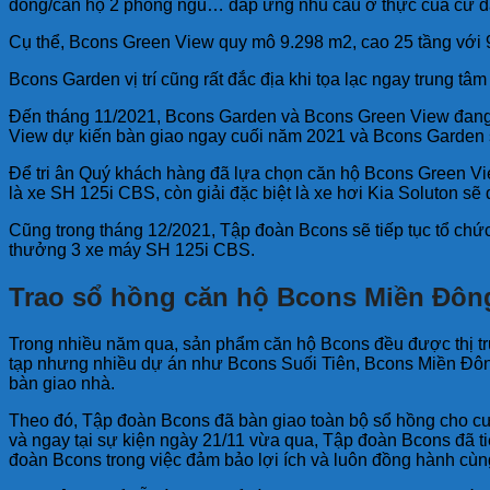
đồng/căn hộ 2 phòng ngủ… đáp ứng nhu cầu ở thực của cư dâ
Cụ thể, Bcons Green View quy mô 9.298 m2, cao 25 tầng với 9
Bcons Garden vị trí cũng rất đắc địa khi tọa lạc ngay trung t
Đến tháng 11/2021, Bcons Garden và Bcons Green View đang 
View dự kiến bàn giao ngay cuối năm 2021 và Bcons Garden 
Để tri ân Quý khách hàng đã lựa chọn căn hộ Bcons Green Vi
là xe SH 125i CBS, còn giải đặc biệt là xe hơi Kia Soluton sẽ
Cũng trong tháng 12/2021, Tập đoàn Bcons sẽ tiếp tục tổ ch
thưởng 3 xe máy SH 125i CBS.
Trao sổ hồng căn hộ Bcons Miền Đôn
Trong nhiều năm qua, sản phẩm căn hộ Bcons đều được thị tr
tạp nhưng nhiều dự án như Bcons Suối Tiên, Bcons Miền Đông 
bàn giao nhà.
Theo đó, Tập đoàn Bcons đã bàn giao toàn bộ sổ hồng cho c
và ngay tại sự kiện ngày 21/11 vừa qua, Tập đoàn Bcons đã ti
đoàn Bcons trong việc đảm bảo lợi ích và luôn đồng hành cù