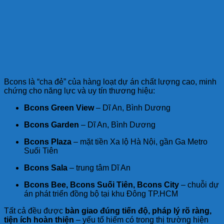
Bcons là “cha đẻ” của hàng loạt dự án chất lượng cao, minh
chứng cho năng lực và uy tín thương hiệu:
Bcons Green View
– Dĩ An, Bình Dương
Bcons Garden
– Dĩ An, Bình Dương
Bcons Plaza
– mặt tiền Xa lộ Hà Nội, gần Ga Metro
Suối Tiên
Bcons Sala
– trung tâm Dĩ An
Bcons Bee, Bcons Suối Tiên, Bcons City
– chuỗi dự
án phát triển đồng bộ tại khu Đông TP.HCM
Tất cả đều được
bàn giao đúng tiến độ, pháp lý rõ ràng,
tiện ích hoàn thiện
– yếu tố hiếm có trong thị trường hiện