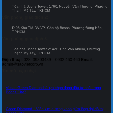
Đợt
Bcon
ưu
định
13
Cent
Tòa nhà Bcons Tower: 176/1 Nguyễn Văn Thương, Phường
đãi
uy
City
Thạnh Mỹ Tây, TP.HCM
dự
tín
–
án
và
Văn phòng giao dịch 2:
Đợt
Bcon
cam
12
Cente
kết
D.08 Khu TM-DV-VP- Căn hộ Bcons, Phường Đông Hòa,
City
của
TP.HCM
–
Tập
Đợt
đoàn
Văn phòng giao dịch 3:
11
Bcons
Tòa nhà Bcons Tower 2: 42/1 Ung Văn Khiêm, Phường
Thạnh Mỹ Tây, TP.HCM
Điện thoại:
028 -39303439 - 0932 460 460
Email:
admin@saovietcorp.vn
Tin mới cập nhật
Vì sao Green Diamond là lựa chọn đáng đầu tư nhất trong
Bcons City?
Green Diamond – Viên kim cương xanh giữa lòng đại đô thị