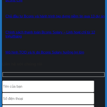
Bcons City
Chủ đầu tư Bcons và hành trình tạo dựng niềm tin qua 13 dự án
Chính sách thanh toán Bcons Solary – Linh hoạt chỉ từ 12
triệu/tháng
Mô hình TOD và lý do Bcons Solary hưởng lợi lớn
Liên hệ với chúng tôi