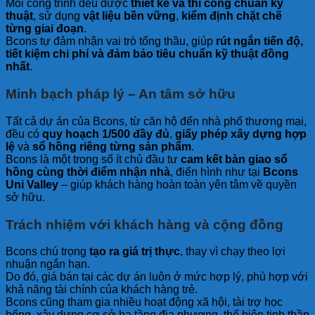
Mỗi công trình đều được
thiết kế và thi công chuẩn kỹ
thuật
, sử dụng
vật liệu bền vững
,
kiểm định chặt chẽ
từng giai đoạn
.
Bcons tự đảm nhận vai trò tổng thầu, giúp
rút ngắn tiến độ,
tiết kiệm chi phí và đảm bảo tiêu chuẩn kỹ thuật đồng
nhất
.
Minh bạch pháp lý – An tâm sở hữu
Tất cả dự án của Bcons, từ căn hộ đến nhà phố thương mại,
đều có
quy hoạch 1/500 đầy đủ
,
giấy phép xây dựng hợp
lệ
và
sổ hồng riêng từng sản phẩm
.
Bcons là một trong số ít chủ đầu tư
cam kết bàn giao sổ
hồng cùng thời điểm nhận nhà
, điển hình như tại
Bcons
Uni Valley
– giúp khách hàng hoàn toàn yên tâm về quyền
sở hữu.
Trách nhiệm với khách hàng và cộng đồng
Bcons chú trọng
tạo ra giá trị thực
, thay vì chạy theo lợi
nhuận ngắn hạn.
Do đó, giá bán tại các dự án luôn ở mức hợp lý, phù hợp với
khả năng tài chính của khách hàng trẻ.
Bcons cũng tham gia nhiều hoạt động xã hội, tài trợ học
bổng, xây dựng cơ sở hạ tầng địa phương, thể hiện tinh thần