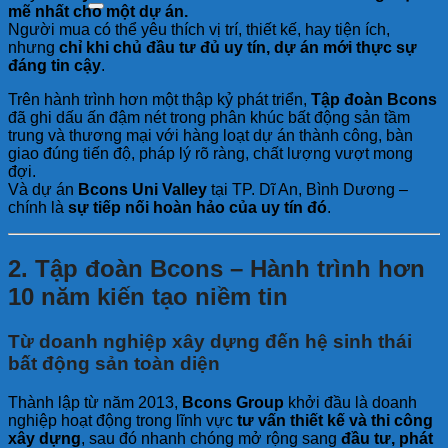
mẽ nhất cho một dự án.
Người mua có thể yêu thích vị trí, thiết kế, hay tiện ích,
nhưng
chỉ khi chủ đầu tư đủ uy tín, dự án mới thực sự
đáng tin cậy
.
Trên hành trình hơn một thập kỷ phát triển,
Tập đoàn Bcons
đã ghi dấu ấn đậm nét trong phân khúc bất động sản tầm
trung và thương mại với hàng loạt dự án thành công, bàn
giao đúng tiến độ, pháp lý rõ ràng, chất lượng vượt mong
đợi.
Và dự án
Bcons Uni Valley
tại TP. Dĩ An, Bình Dương –
chính là
sự tiếp nối hoàn hảo của uy tín đó
.
2. Tập đoàn Bcons – Hành trình hơn
10 năm kiến tạo niềm tin
Từ doanh nghiệp xây dựng đến hệ sinh thái
bất động sản toàn diện
Thành lập từ năm 2013,
Bcons Group
khởi đầu là doanh
nghiệp hoạt động trong lĩnh vực
tư vấn thiết kế và thi công
xây dựng
, sau đó nhanh chóng mở rộng sang
đầu tư, phát