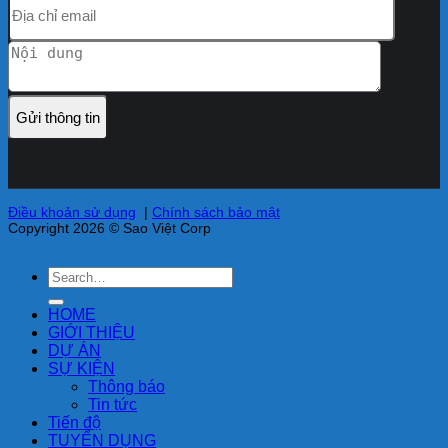
Điều khoản sử dụng
|
Chính sách bảo mật
Copyright 2026 © Sao Việt Corp
HOME
GIỚI THIỆU
DỰ ÁN
SỰ KIỆN
Thông báo
Tin tức
Tiến độ
TUYỂN DỤNG