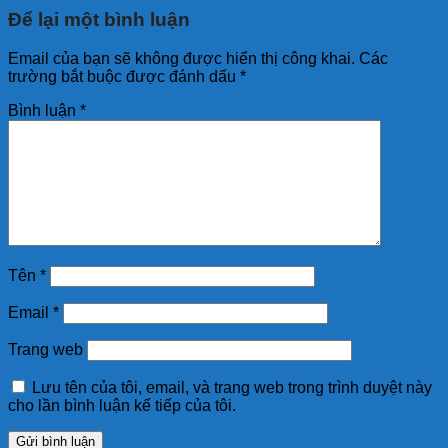
Để lại một bình luận
Email của bạn sẽ không được hiển thị công khai.
Các
trường bắt buộc được đánh dấu
*
Bình luận
*
Tên
*
Email
*
Trang web
Lưu tên của tôi, email, và trang web trong trình duyệt này
cho lần bình luận kế tiếp của tôi.