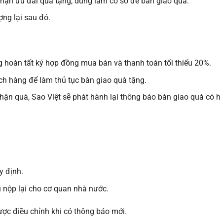
hận ưu đãi quà tặng, dùng làm cơ sở để bàn giao quà.
ng lại sau đó.
 hoàn tất ký hợp đồng mua bán và thanh toán tối thiểu 20%.
ách hàng để làm thủ tục bàn giao quà tặng.
n quà, Sao Việt sẽ phát hành lại thông báo bàn giao quà có h
y định.
ụ nộp lại cho cơ quan nhà nước.
ược điều chỉnh khi có thông báo mới.