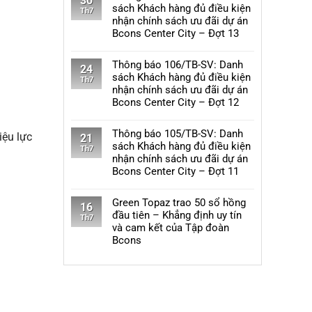
30
khách
bình
sách Khách hàng đủ điều kiện
SV:
Th7
hàng
luận
nhận chính sách ưu đãi dự án
Danh
đủ
ở
Bcons Center City – Đợt 13
sách
điều
Thông
Khách
Không
kiện
báo
hàng
có
Thông báo 106/TB-SV: Danh
nhận
111/TB-
24
đủ
bình
sách Khách hàng đủ điều kiện
chính
SV:
Th7
điều
luận
nhận chính sách ưu đãi dự án
sách
Danh
kiện
ở
Bcons Center City – Đợt 12
ưu
sách
nhận
Thông
đãi
Khách
Không
chính
báo
dự
hàng
có
Thông báo 105/TB-SV: Danh
sách
110/TB-
iệu lực
21
án
đủ
bình
sách Khách hàng đủ điều kiện
ưu
SV:
Th7
Bcons
điều
luận
nhận chính sách ưu đãi dự án
đãi
Danh
Solary
kiện
ở
Bcons Center City – Đợt 11
dự
sách
–
nhận
Thông
án
Khách
Không
Đợt
chính
báo
Bcons
hàng
có
Green Topaz trao 50 sổ hồng
11
sách
106/TB-
16
Center
đủ
bình
đầu tiên – Khẳng định uy tín
ưu
SV:
Th7
City
điều
luận
và cam kết của Tập đoàn
đãi
Danh
–
kiện
ở
Bcons
dự
sách
Đợt
nhận
Thông
án
Khách
Không
14
chính
báo
Bcons
hàng
có
sách
105/TB-
Eden
đủ
bình
ưu
SV:
Park
điều
luận
đãi
Danh
–
kiện
ở