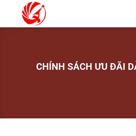
Bỏ
qua
nội
dung
CHÍNH SÁCH ƯU ĐÃI 