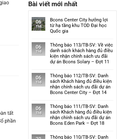
giao
Bài viết mới nhất
Bcons Center City hưởng lợi
06
từ hạ tầng khu TOD Đại học
Th8
Quốc gia
Không
có
Thông báo 113/TB-SV: Về việc
06
bình
danh sách khách hàng đủ điều
Th8
luận
kiện nhận chính sách ưu đãi
ở
dự án Bcons Solary – Đợt 11
Bcons
Không
Center
có
Thông báo 112/TB-SV: Danh
City
06
bình
sách Khách hàng đủ điều kiện
hưởng
Th8
luận
nhận chính sách ưu đãi dự án
lợi
ở
Bcons Center City – Đợt 14
từ
Thông
hạ
Không
báo
tầng
có
Thông báo 111/TB-SV: Danh
113/TB-
06
khu
bình
sách Khách hàng đủ điều kiện
àn tất
SV:
Th8
TOD
luận
nhận chính sách ưu đãi dự án
Về
Cổ phần
Đại
ở
Bcons Eden Park – Đợt 18
việc
học
Thông
danh
Không
Quốc
báo
sách
có
Thông báo 110/TB-SV: Danh
gia
112/TB-