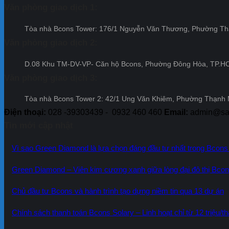
Văn phòng giao dịch 1:
Tòa nhà Bcons Tower: 176/1 Nguyễn Văn Thương, Phường T
Văn phòng giao dịch 2:
D.08 Khu TM-DV-VP- Căn hộ Bcons, Phường Đông Hòa, TP.
Văn phòng giao dịch 3:
Tòa nhà Bcons Tower 2: 42/1 Ung Văn Khiêm, Phường Thạnh
Điện thoại:
028 -39303439 - 0932 460 460
Email:
admin@sao
Tin mới cập nhật
Vì sao Green Diamond là lựa chọn đáng đầu tư nhất trong Bcons
Green Diamond – Viên kim cương xanh giữa lòng đại đô thị Bcon
Chủ đầu tư Bcons và hành trình tạo dựng niềm tin qua 13 dự án
Chính sách thanh toán Bcons Solary – Linh hoạt chỉ từ 12 triệu/t