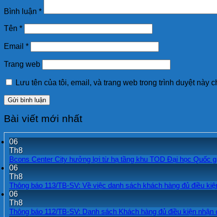
Bình luận
*
Tên
*
Email
*
Trang web
Lưu tên của tôi, email, và trang web trong trình duyệt này ch
Bài viết mới nhất
06
Th8
Bcons Center City hưởng lợi từ hạ tầng khu TOD Đại học Quốc g
06
Th8
Thông báo 113/TB-SV: Về việc danh sách khách hàng đủ điều kiệ
06
Th8
Thông báo 112/TB-SV: Danh sách Khách hàng đủ điều kiện nhận c