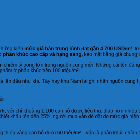
 chứng kiến
mức giá bán trung bình đạt gần 4.700 USD/m²
, t
c phân khúc cao cấp và hạng sang
, kéo mặt bằng giá chung c
âm chiếm tỷ trọng lớn trong nguồn cung mới. Những cái tên đá
hẩm ở phân khúc trên 100 triệu/m².
hà lần đầu như khu Tây hay khu Nam lại ghi nhận nguồn cung 
ãi
nh
, với chỉ khoảng 1.100 căn hộ được tiêu thụ, thấp hơn nhiều 
 chiết khấu lên đến 25%, người mua vẫn dè dặt do mức giá hiện 
ng thiếu vắng căn hộ dưới 60 triệu/m² – vốn là phân khúc chính