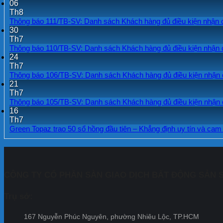
06
Th8
Thông báo 111/TB-SV: Danh sách Khách hàng đủ điều kiện nhận 
30
Th7
Thông báo 110/TB-SV: Danh sách Khách hàng đủ điều kiện nhận c
24
Th7
Thông báo 106/TB-SV: Danh sách Khách hàng đủ điều kiện nhận c
21
Th7
Thông báo 105/TB-SV: Danh sách Khách hàng đủ điều kiện nhận c
16
Th7
Green Topaz trao 50 sổ hồng đầu tiên – Khẳng định uy tín và ca
CÔNG TY CỔ PHẦN SÀN GIAO DỊCH BẤT ĐỘNG SẢN S
Trụ sở:
167 Nguyễn Phúc Nguyên, phường Nhiêu Lộc, TP.HCM