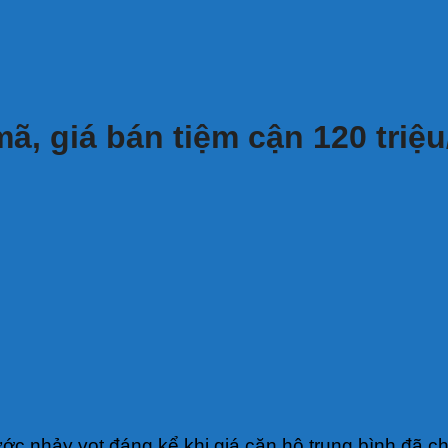
, giá bán tiệm cận 120 triệu
ớc nhảy vọt đáng kể khi giá căn hộ trung bình đã