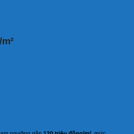
/m²
 chạm ngưỡng gần
120 triệu đồng/m²
, mức