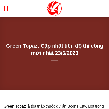
Bỏ
qua
nội
dung
Green Topaz: Cập nhật tiến độ thi công
mới nhất 23/6/2023
Green Topaz
là tòa tháp thuộc dự án Bcons City. Một trong