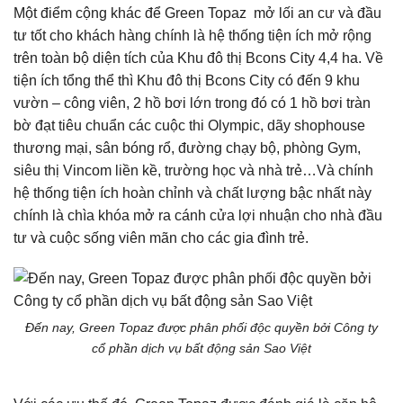
Một điểm cộng khác để Green Topaz mở lối an cư và đầu
tư tốt cho khách hàng chính là hệ thống tiện ích mở rộng
trên toàn bộ diện tích của Khu đô thị Bcons City 4,4 ha. Về
tiện ích tổng thể thì Khu đô thị Bcons City có đến 9 khu
vườn – công viên, 2 hồ bơi lớn trong đó có 1 hồ bơi tràn
bờ đạt tiêu chuẩn các cuộc thi Olympic, dãy shophouse
thương mại, sân bóng rổ, đường chạy bộ, phòng Gym,
siêu thị Vincom liền kề, trường học và nhà trẻ…Và chính
hệ thống tiện ích hoàn chỉnh và chất lượng bậc nhất này
chính là chìa khóa mở ra cánh cửa lợi nhuận cho nhà đầu
tư và cuộc sống viên mãn cho các gia đình trẻ.
Đến nay, Green Topaz được phân phối độc quyền bởi Công ty
cổ phần dịch vụ bất động sản Sao Việt