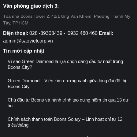
Bcons
11
Văn phòng giao dịch 3:
Tòa nhà Bcons Tower 2: 42/1 Ung Văn Khiêm, Phường Thạnh Mỹ
Tây, TP.HCM
Điện thoại:
028 -39303439 - 0932 460 460
Email:
admin@saovietcorp.vn
Tin mới cập nhật
Vì sao Green Diamond là lựa chọn đáng đầu tư nhất trong
Bcons City?
Green Diamond – Viên kim cương xanh giữa lòng đại đô thị
Bcons City
Chủ đầu tư Bcons và hành trình tạo dựng niềm tin qua 13 dự
án
Chính sách thanh toán Bcons Solary – Linh hoạt chỉ từ 12
triệu/tháng