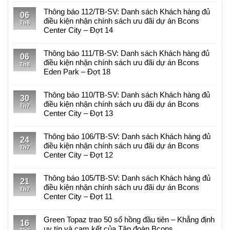
Không
Bcons
có
Thông báo 112/TB-SV: Danh sách Khách hàng đủ
Center
06
bình
điều kiện nhận chính sách ưu đãi dự án Bcons
City
Th8
luận
Center City – Đợt 14
hưởng
ở
lợi
Không
Thông
từ
có
Thông báo 111/TB-SV: Danh sách Khách hàng đủ
báo
06
hạ
bình
điều kiện nhận chính sách ưu đãi dự án Bcons
113/TB-
Th8
tầng
luận
Eden Park – Đợt 18
SV:
khu
ở
Về
Không
TOD
Thông
việc
có
Thông báo 110/TB-SV: Danh sách Khách hàng đủ
Đại
báo
30
danh
bình
điều kiện nhận chính sách ưu đãi dự án Bcons
học
112/TB-
Th7
sách
luận
Center City – Đợt 13
Quốc
SV:
khách
ở
gia
Danh
Không
hàng
Thông
sách
có
Thông báo 106/TB-SV: Danh sách Khách hàng đủ
đủ
báo
24
Khách
bình
điều kiện nhận chính sách ưu đãi dự án Bcons
điều
111/TB-
Th7
hàng
luận
Center City – Đợt 12
kiện
SV:
đủ
ở
nhận
Danh
Không
điều
Thông
chính
sách
có
Thông báo 105/TB-SV: Danh sách Khách hàng đủ
kiện
báo
21
sách
Khách
bình
điều kiện nhận chính sách ưu đãi dự án Bcons
nhận
110/TB-
Th7
ưu
hàng
luận
Center City – Đợt 11
chính
SV:
đãi
đủ
ở
sách
Danh
Không
dự
điều
Thông
ưu
sách
có
Green Topaz trao 50 sổ hồng đầu tiên – Khẳng định
án
kiện
báo
16
đãi
Khách
bình
uy tín và cam kết của Tập đoàn Bcons