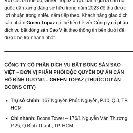
Với các ưu thế đó, Green Topaz được đánh giá là căn hộ
quốc dân xứng đáng sở hữu trong năm 2023 để thu được
lợi nhuận trong nhiều năm tiếp theo. Khách hàng giao dịch
sản phẩm
Green Topaz
có thể liên hệ với
Công ty cổ phần
dịch vụ bất động sản Sao Việt
theo thông tin bên dưới để
được hỗ trợ nhanh nhất.
———————————————————————————
CÔNG TY CỔ PHẦN DỊCH VỤ BẤT ĐỘNG SẢN SAO
VIỆT – ĐƠN VỊ PHÂN PHỐI ĐỘC QUYỀN DỰ ÁN CĂN
HỘ BÌNH DƯƠNG –
GREEN TOPAZ
(THUỘC DỰ ÁN
BCONS CITY)
Trụ sở chính:
167 Nguyễn Phúc Nguyên, P.10, Q.3, TP.
HCM
Chi nhánh:
Bcons Tower – 176/1 Nguyễn Văn Thương,
P.25, Q.Bình Thạnh, TP. HCM