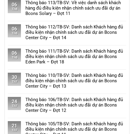
có
Thông báo 113/TB-SV: Về việc danh sách khách
06
bình
hàng đủ điều kiện nhận chính sách ưu đãi dự án
Th8
luận
Bcons Solary – Đợt 11
ở
Không
Bcons
có
Thông báo 112/TB-SV: Danh sách Khách hàng đủ
Center
06
bình
điều kiện nhận chính sách ưu đãi dự án Bcons
City
Th8
luận
Center City – Đợt 14
hưởng
ở
lợi
Không
Thông
từ
có
Thông báo 111/TB-SV: Danh sách Khách hàng đủ
báo
06
hạ
bình
điều kiện nhận chính sách ưu đãi dự án Bcons
113/TB-
Th8
tầng
luận
Eden Park – Đợt 18
SV:
khu
ở
Về
Không
TOD
Thông
việc
có
Thông báo 110/TB-SV: Danh sách Khách hàng đủ
Đại
báo
30
danh
bình
điều kiện nhận chính sách ưu đãi dự án Bcons
học
112/TB-
Th7
sách
luận
Center City – Đợt 13
Quốc
SV:
khách
ở
gia
Danh
Không
hàng
Thông
sách
có
Thông báo 106/TB-SV: Danh sách Khách hàng đủ
đủ
báo
24
Khách
bình
điều kiện nhận chính sách ưu đãi dự án Bcons
điều
111/TB-
Th7
hàng
luận
Center City – Đợt 12
kiện
SV:
đủ
ở
nhận
Danh
Không
điều
Thông
chính
sách
có
Thông báo 105/TB-SV: Danh sách Khách hàng đủ
kiện
báo
21
sách
Khách
bình
điều kiện nhận chính sách ưu đãi dự án Bcons
nhận
110/TB-
Th7
ưu
hàng
luận