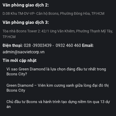
Center
của
Văn phòng giao dịch 2:
City
Tập
–
D.08 Khu TM-DV-VP- Căn hộ Bcons, Phường Đông Hòa, TP.HCM
đoàn
Đợt
Bcons
11
Văn phòng giao dịch 3:
Tòa nhà Bcons Tower 2: 42/1 Ung Văn Khiêm, Phường Thạnh Mỹ Tây,
TP.HCM
Điện thoại:
028 -39303439 - 0932 460 460
Email:
admin@saovietcorp.vn
Tin mới cập nhật
Vì sao Green Diamond là lựa chọn đáng đầu tư nhất trong
Bcons City?
Green Diamond – Viên kim cương xanh giữa lòng đại đô thị
Bcons City
Chủ đầu tư Bcons và hành trình tạo dựng niềm tin qua 13 dự
án