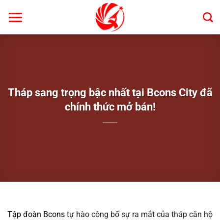
Bỏ
qua
nội
dung
Tháp sang trọng bậc nhất tại Bcons City đã
chính thức mở bán!
Tập đoàn Bcons
tự hào công bố sự ra mắt của tháp căn hộ