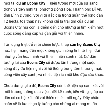
mới tại
dự án Bcons City
– biểu tượng mới của sự sang
trọng và tiện nghi tại phường Đông Hoà, Thành phố Dĩ An,
tỉnh Bình Dương. Với vị trí đắc địa trong quần thể rộng gần
12 hecta, toà tháp này không chỉ là trái tim của dự án
Bcons City mà còn là điểm đến cho những ai tìm kiếm một
cuộc sống đẳng cấp và gần gũi với thiên nhiên.
Tận dụng triệt để vị trí chiến lược, tháp
căn hộ Bcons City
hứa hẹn mang đến một không gian sống tinh tế, hiện đại
nhưng vẫn hòa mình với thiên nhiên xanh mát. Cư dân
tương lai của
Bcons City
sẽ được tận hưởng một cuộc
sống đầy đủ tiện nghi với hệ thống trung tâm thương mại,
công viên cây xanh, và nhiều tiện ích nội khu đặc sắc khác.
Chưa dừng lại ở đó,
Bcons City
còn thể hiện sự cam kết với
môi trường thông qua việc thiết kế xanh, bền vững, giúp cư
dân có cơ hội kết nối với thiên nhiên mỗi ngày. Đây chắc
chắn sẽ là lựa chọn lý tưởng cho những ai mong muốn