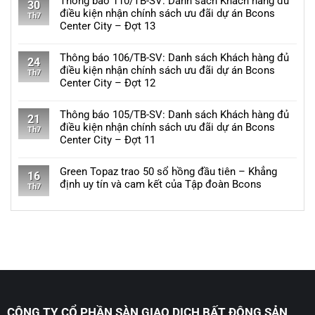
Thông báo 110/TB-SV: Danh sách Khách hàng đủ
Đại
báo
30
danh
bình
điều kiện nhận chính sách ưu đãi dự án Bcons
học
112/TB-
Th7
sách
luận
Center City – Đợt 13
Quốc
SV:
khách
ở
gia
Danh
Không
hàng
Thông
sách
có
Thông báo 106/TB-SV: Danh sách Khách hàng đủ
đủ
báo
24
Khách
bình
điều kiện nhận chính sách ưu đãi dự án Bcons
điều
111/TB-
Th7
hàng
luận
Center City – Đợt 12
kiện
SV:
đủ
ở
nhận
Danh
Không
điều
Thông
chính
sách
có
Thông báo 105/TB-SV: Danh sách Khách hàng đủ
kiện
báo
21
sách
Khách
bình
điều kiện nhận chính sách ưu đãi dự án Bcons
nhận
110/TB-
Th7
ưu
hàng
luận
Center City – Đợt 11
chính
SV:
đãi
đủ
ở
sách
Danh
Không
dự
điều
Thông
ưu
sách
có
Green Topaz trao 50 sổ hồng đầu tiên – Khẳng
án
kiện
báo
16
đãi
Khách
bình
định uy tín và cam kết của Tập đoàn Bcons
Bcons
nhận
106/TB-
Th7
dự
hàng
luận
Solary
chính
SV:
Không
án
đủ
ở
–
sách
Danh
có
Bcons
điều
Thông
Đợt
ưu
sách
bình
Center
kiện
báo
11
đãi
Khách
luận
City
nhận
105/TB-
dự
hàng
ở
–
chính
SV:
án
đủ
Green
Đợt
sách
Danh
Bcons
điều
Topaz
14
ưu
sách
Eden
kiện
trao
đãi
Khách
Park
nhận
50
dự
hàng
CÔNG TY CỔ PHẦN SÀN GIAO DỊCH BẤT ĐỘNG SẢN
–
chính
sổ