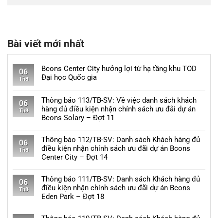
Bài viết mới nhất
Bcons Center City hưởng lợi từ hạ tầng khu TOD
06
Đại học Quốc gia
Th8
Không
có
Thông báo 113/TB-SV: Về việc danh sách khách
06
bình
hàng đủ điều kiện nhận chính sách ưu đãi dự án
Th8
luận
Bcons Solary – Đợt 11
ở
Không
Bcons
có
Thông báo 112/TB-SV: Danh sách Khách hàng đủ
Center
06
bình
điều kiện nhận chính sách ưu đãi dự án Bcons
City
Th8
luận
Center City – Đợt 14
hưởng
ở
lợi
Không
Thông
từ
có
Thông báo 111/TB-SV: Danh sách Khách hàng đủ
báo
06
hạ
bình
điều kiện nhận chính sách ưu đãi dự án Bcons
113/TB-
Th8
tầng
luận
Eden Park – Đợt 18
SV:
khu
ở
Về
Không
TOD
Thông
việc
có