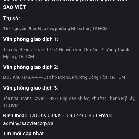
án
đủ
Đợt
sách
hồng
SAO VIỆT
Bcons
điều
18
ưu
đầu
Center
kiện
đãi
tiên
Trụ sở:
City
nhận
dự
–
–
chính
án
Khẳng
167 Nguyễn Phúc Nguyên, phường Nhiêu Lộc, TP.HCM
Đợt
sách
Bcons
định
13
ưu
Center
uy
Văn phòng giao dịch 1:
đãi
City
tín
dự
–
và
Tòa nhà Bcons Tower: 176/1 Nguyễn Văn Thương, Phường Thạnh
án
Đợt
cam
Mỹ Tây, TP.HCM
Bcons
12
kết
Center
của
Văn phòng giao dịch 2:
City
Tập
–
D.08 Khu TM-DV-VP- Căn hộ Bcons, Phường Đông Hòa, TP.HCM
đoàn
Đợt
Bcons
11
Văn phòng giao dịch 3:
Tòa nhà Bcons Tower 2: 42/1 Ung Văn Khiêm, Phường Thạnh Mỹ Tây,
TP.HCM
Điện thoại:
028 -39303439 - 0932 460 460
Email:
admin@saovietcorp.vn
Tin mới cập nhật