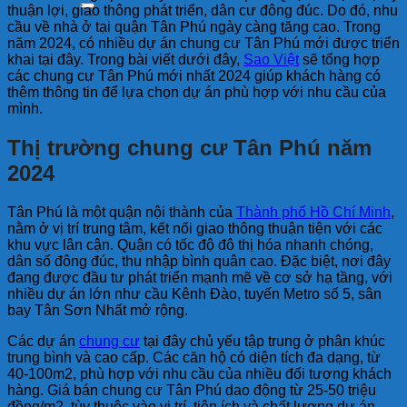
thuận lợi, giao thông phát triển, dân cư đông đúc. Do đó, nhu
cầu về nhà ở tại quận Tân Phú ngày càng tăng cao. Trong
năm 2024, có nhiều dự án chung cư Tân Phú mới được triển
khai tại đây. Trong bài viết dưới đây,
Sao Việt
sẽ tổng hợp
các chung cư Tân Phú mới nhất 2024 giúp khách hàng có
thêm thông tin để lựa chọn dự án phù hợp với nhu cầu của
mình.
Thị trường chung cư Tân Phú năm
2024
Tân Phú là một quận nội thành của
Thành phố Hồ Chí Minh
,
nằm ở vị trí trung tâm, kết nối giao thông thuận tiện với các
khu vực lân cận. Quận có tốc độ đô thị hóa nhanh chóng,
dân số đông đúc, thu nhập bình quân cao. Đặc biệt, nơi đây
đang được đầu tư phát triển mạnh mẽ về cơ sở hạ tầng, với
nhiều dự án lớn như cầu Kênh Đào, tuyến Metro số 5, sân
bay Tân Sơn Nhất mở rộng.
Các dự án
chung cư
tại đây chủ yếu tập trung ở phân khúc
trung bình và cao cấp. Các căn hộ có diện tích đa dạng, từ
40-100m2, phù hợp với nhu cầu của nhiều đối tượng khách
hàng. Giá bán chung cư Tân Phú dao động từ 25-50 triệu
đồng/m2, tùy thuộc vào vị trí, tiện ích và chất lượng dự án.