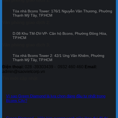
Văn phòng giao dịch 1:
–
án
sách
Khẳng
Đợt
Bcon
ưu
định
13
Cent
Tòa nhà Bcons Tower: 176/1 Nguyễn Văn Thương, Phường
đãi
uy
City
Thạnh Mỹ Tây, TP.HCM
dự
tín
–
án
và
Văn phòng giao dịch 2:
Đợt
Bcon
cam
12
Cente
kết
D.08 Khu TM-DV-VP- Căn hộ Bcons, Phường Đông Hòa,
City
của
TP.HCM
–
Tập
Đợt
đoàn
Văn phòng giao dịch 3:
11
Bcons
Tòa nhà Bcons Tower 2: 42/1 Ung Văn Khiêm, Phường
Thạnh Mỹ Tây, TP.HCM
Điện thoại:
028 -39303439 - 0932 460 460
Email:
admin@saovietcorp.vn
Tin mới cập nhật
Vì sao Green Diamond là lựa chọn đáng đầu tư nhất trong
Bcons City?