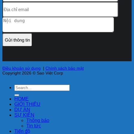
Điều khoản sử dụng
|
Chính sách bảo mật
Copyright 2026 © Sao Việt Corp
HOME
GIỚI THIỆU
DỰ ÁN
SỰ KIỆN
Thông báo
Tin tức
Tiến độ