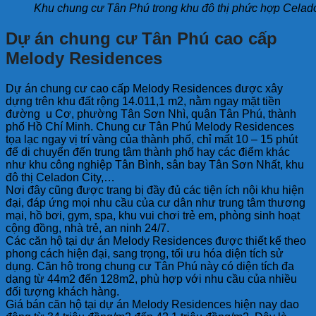
Khu chung cư Tân Phú trong khu đô thị phức hợp Celad
Dự án chung cư Tân Phú cao cấp
Melody Residences
Dự án chung cư cao cấp Melody Residences được xây
dựng trên khu đất rộng 14.011,1 m2, nằm ngay mặt tiền
đường u Cơ, phường Tân Sơn Nhì, quận Tân Phú, thành
phố Hồ Chí Minh. Chung cư Tân Phú Melody Residences
tọa lạc ngay vị trí vàng của thành phố, chỉ mất 10 – 15 phút
để di chuyển đến trung tâm thành phố hay các điểm khác
như khu công nghiệp Tân Bình, sân bay Tân Sơn Nhất, khu
đô thị Celadon City,…
Nơi đây cũng được trang bị đầy đủ các tiện ích nội khu hiện
đại, đáp ứng mọi nhu cầu của cư dân như trung tâm thương
mại, hồ bơi, gym, spa, khu vui chơi trẻ em, phòng sinh hoạt
cộng đồng, nhà trẻ, an ninh 24/7.
Các căn hộ tại dự án Melody Residences được thiết kế theo
phong cách hiện đại, sang trọng, tối ưu hóa diện tích sử
dụng. Căn hộ trong chung cư Tân Phú này có diện tích đa
dạng từ 44m2 đến 128m2, phù hợp với nhu cầu của nhiều
đối tượng khách hàng.
Giá bán căn hộ tại dự án Melody Residences hiện nay dao