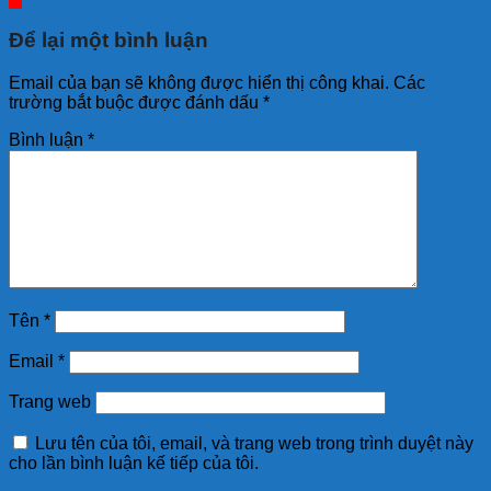
Để lại một bình luận
Email của bạn sẽ không được hiển thị công khai.
Các
trường bắt buộc được đánh dấu
*
Bình luận
*
Tên
*
Email
*
Trang web
Lưu tên của tôi, email, và trang web trong trình duyệt này
cho lần bình luận kế tiếp của tôi.