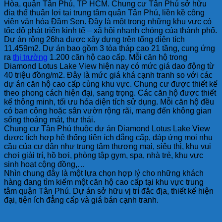
Hòa, quận Tân Phú, TP HCM. Chung cư Tân Phú sở hữu
địa thế thuận lợi tại trung tâm quận Tân Phú, liền kề công
viên văn hóa Đầm Sen. Đây là một trong những khu vực có
tốc độ phát triển kinh tế – xã hội nhanh chóng của thành phố.
Dự án rộng 26ha được xây dựng trên tổng diện tích
11.459m2. Dự án bao gồm 3 tòa tháp cao 21 tầng, cung ứng
ra
thị trường
1.200 căn hộ cao cấp. Mỗi căn hộ trong
Diamond Lotus Lake View hiện nay có mức giá dao động từ
40 triệu đồng/m2. Đây là mức giá khá cạnh tranh so với các
dự án căn hộ cao cấp cùng khu vực. Chung cư được thiết kế
theo phong cách hiện đại, sang trọng. Các căn hộ được thiết
kế thông minh, tối ưu hóa diện tích sử dụng. Mỗi căn hộ đều
có ban công hoặc sân vườn rộng rãi, mang đến không gian
sống thoáng mát, thư thái.
Chung cư Tân Phú thuộc dự án Diamond Lotus Lake View
được tích hợp hệ thống tiện ích đẳng cấp, đáp ứng mọi nhu
cầu của cư dân như trung tâm thương mại, siêu thị, khu vui
chơi giải trí, hồ bơi, phòng tập gym, spa, nhà trẻ, khu vực
sinh hoạt cộng đồng,…
Nhìn chung đây là một lựa chọn hợp lý cho những khách
hàng đang tìm kiếm một căn hộ cao cấp tại khu vực trung
tâm quận Tân Phú. Dự án sở hữu vị trí đắc địa, thiết kế hiện
đại, tiện ích đẳng cấp và giá bán cạnh tranh.