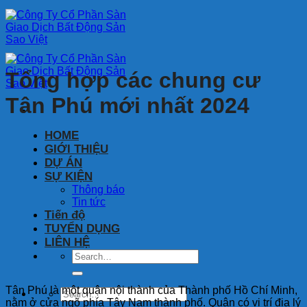
Bỏ
qua
nội
dung
Tổng hợp các chung cư
Tân Phú mới nhất 2024
HOME
GIỚI THIỆU
DỰ ÁN
SỰ KIỆN
Thông báo
Tin tức
Tiến độ
TUYỂN DỤNG
LIÊN HỆ
Tân Phú là một quận nội thành của Thành phố Hồ Chí Minh,
nằm ở cửa ngõ phía Tây Nam thành phố. Quận có vị trí địa lý