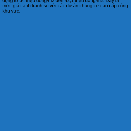
động từ 34 triệu đồng/m2 đến 42,1 triệu đồng/m2. Đây là
mức giá cạnh tranh so với các dự án chung cư cao cấp cùng
khu vực.